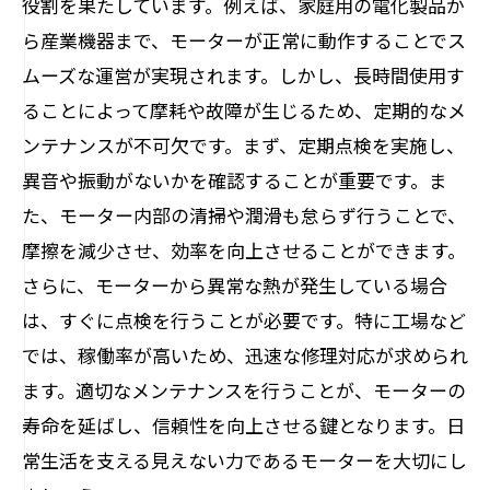
役割を果たしています。例えば、家庭用の電化製品か
モーター修理のプロが教える！円滑な運用の
ら産業機器まで、モーターが正常に動作することでス
ためのポイント
ムーズな運営が実現されます。しかし、長時間使用す
未来へつなぐメンテナンスの重要性：モータ
ることによって摩耗や故障が生じるため、定期的なメ
ーを大切に扱おう
ンテナンスが不可欠です。まず、定期点検を実施し、
異音や振動がないかを確認することが重要です。ま
た、モーター内部の清掃や潤滑も怠らず行うことで、
摩擦を減少させ、効率を向上させることができます。
さらに、モーターから異常な熱が発生している場合
は、すぐに点検を行うことが必要です。特に工場など
では、稼働率が高いため、迅速な修理対応が求められ
ます。適切なメンテナンスを行うことが、モーターの
寿命を延ばし、信頼性を向上させる鍵となります。日
常生活を支える見えない力であるモーターを大切にし