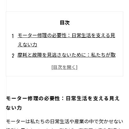
目次
モーター修理の必要性：日常生活を支える見
えない力
摩耗と故障を見逃さないために：私たちが取
り組むべきこと
効率的な生産の鍵：モーターのメンテナンス
方法を学ぼう
定期点検で差がつく！モーターを長持ちさせ
モーター修理の必要性：日常生活を支える見え
る秘訣
ない力
トラブル防止！現場でよく見られるモーター
モーターは私たちの日常生活や産業の中で欠かせない
不具合と対処法