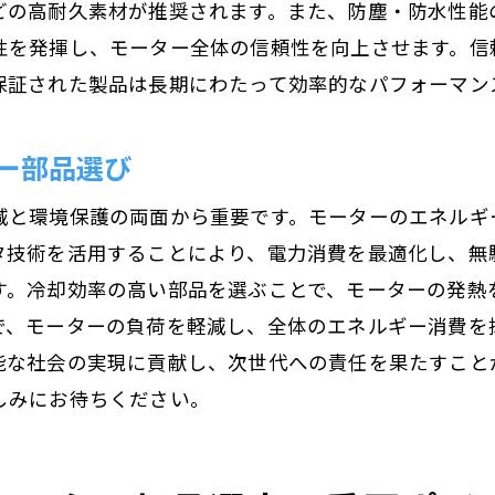
どの高耐久素材が推奨されます。また、防塵・防水性能
メンテナンスコストを抑える部品選定術
性を発揮し、モーター全体の信頼性を向上させます。信
故障時の迅速な対応を可能にする部品
保証された製品は長期にわたって効率的なパフォーマン
異常を早期検知できる監視機能の利用法
ー部品選び
摩耗を抑えるためのモーター部品の選定基準
摩耗抵抗性が高い材料の選び方
減と環境保護の両面から重要です。モーターのエネルギ
摩耗を最小限に抑える設計の特徴
タ技術を活用することにより、電力消費を最適化し、無
自己潤滑技術を取り入れた部品選び
す。冷却効率の高い部品を選ぶことで、モーターの発熱
で、モーターの負荷を軽減し、全体のエネルギー消費を
耐久性に優れた部品の選定方法
能な社会の実現に貢献し、次世代への責任を果たすこと
摩耗テスト結果に基づく選択基準
しみにお待ちください。
摩耗を抑えるための日常点検の重要性
効率的なモーター部品選びが運用コストを削減する
エネルギー消費を抑える部品の選び方