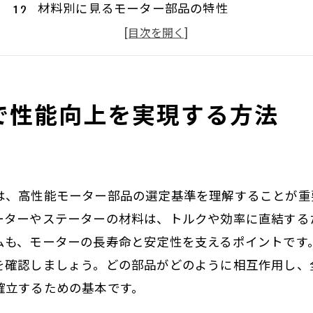
材料別に見るモーター部品の特性
モーターの用途に応じた部品選びのポイント
最新技術を活用したモーター部品選択の方法
耐久性に優れたモーター部品の見極め方
で性能向上を実現する方法
エネルギー効率を高めるモーター部品選び
故障を防ぐためのモーター部品選定の重要ポイント
信頼性の高い供給元からの部品選定
摩耗を抑える設計のモーター部品選び
は、高性能モーター部品の選定基準を理解することが重
予防保全を考慮したモーター部品の選択
ーターやステーターの材料は、トルクや効率に直結する
異常検知機能を備えた部品のメリット
ムも、モーターの長寿命と安定性を支えるポイントです
を確認しましょう。どの部品がどのように相互作用し、
環境に適したモーター部品の選定
確立するための基本です。
長寿命を実現する部品の特長