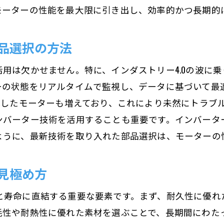
長期使用に耐える設計のポイント
モーターの性能を最大限に引き出し、効率的かつ長期的
外部環境からモーターを守る必須要素
信頼性高いモーター部品で安定した動作を確保する
品選択の方法
モーター部品の品質評価基準
用は欠かせません。特に、インダストリー4.0の波に乗
長期使用に適した部品の選び方
ーの状態をリアルタイムで監視し、データに基づいて最
安定動作を維持するための信頼性テスト
載したモーターも増えており、これにより未然にトラブ
安全性を高める部品の選定方法
ンバーター技術を活用することも重要です。インバータ
品質保証が充実したメーカー選び
ように、最新技術を取り入れた部品選択は、モーターの
実績ある部品がもたらす信頼性
メンテナンスを楽にするモーター部品選びの秘訣
見極め方
交換が容易なモジュール化された部品選び
と寿命に直結する重要な要素です。まず、耐久性に優れ
メンテナンス頻度を減らす自己潤滑部品の選定
耗性や耐熱性に優れた素材を選ぶことで、長期間にわた
簡単に修理可能なデザインの部品選び