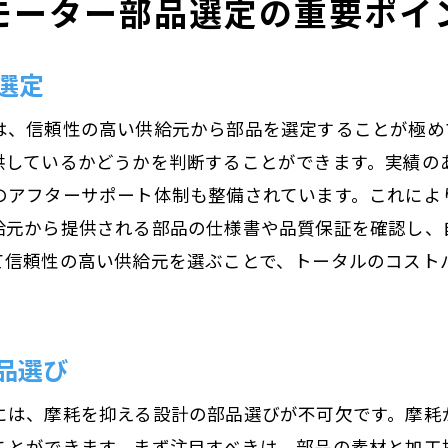
モーター部品選定の重要ポイ
コストパフォーマンスの高い部品選定
運用期間を延ばすための部品選び
選定
総所有コストを考慮した選択法
は、信頼性の高い供給元から部品を選定することが極め
部品の寿命を延ばしメンテナンス費用を削減
供しているかどうかを判断することができます。実績の
持続可能な運用を支える部品の選定基準
のアフターサポート体制も整備されています。これによ
給元から提供される部品の仕様書や品質保証を確認し、
て信頼性の高い供給元を選ぶことで、トータルのコスト
品選び
には、摩耗を抑える設計の部品選びが不可欠です。摩耗
ことができます。まず注目すべきは、部品の素材と加工