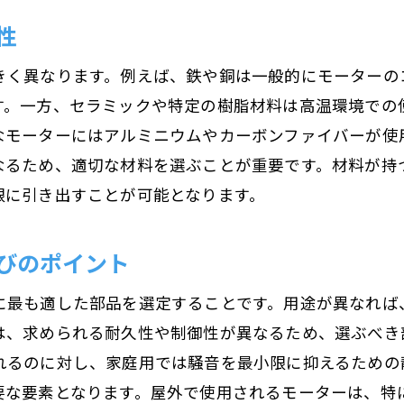
自己診断機能付きモーター部品の選び方ガイド
性
自己診断機能の重要性とそのメリット
異常発見を早める部品選びのポイント
きく異なります。例えば、鉄や銅は一般的にモーターの
す。一方、セラミックや特定の樹脂材料は高温環境での
自己診断機能を持つモーター部品メーカーの特
なモーターにはアルミニウムやカーボンファイバーが使
トラブルシューティングを効率化する方法
なるため、適切な材料を選ぶことが重要です。材料が持
自己診断技術の最新動向
限に引き出すことが可能となります。
診断精度が高い部品の選定基準
防塵・防水性能がモーター保護に不可欠な理由
びのポイント
防塵性能が必要な環境とその影響
に最も適した部品を選定することです。用途が異なれば
防水性能がもたらすモーターの保護効果
は、求められる耐久性や制御性が異なるため、選ぶべき
過酷な現場で活躍する部品選び
れるのに対し、家庭用では騒音を最小限に抑えるための
防塵・防水規格の理解と活用法
要な要素となります。屋外で使用されるモーターは、特