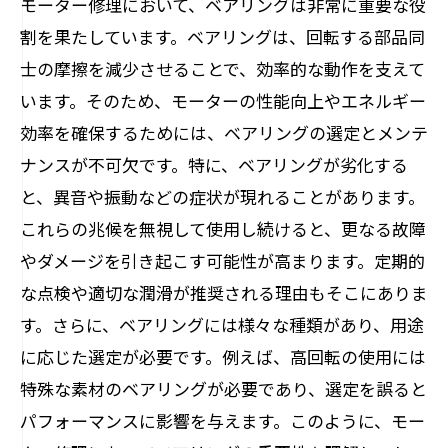
モーター修理において、ベアリングは非常に重要な役
ンテナンスのコツ
割を果たしています。ベアリングは、回転する部品同
最適なベアリングがもたらす安心と効率の向
士の摩擦を減少させることで、効率的な動作を支えて
上
います。そのため、モーターの性能向上やエネルギー
モーター修理を成功に導くためのベアリング
効率を確保するためには、ベアリングの選定とメンテ
の重要性を再確認
ナンスが不可欠です。特に、ベアリングが劣化する
と、異音や振動などの症状が現れることがあります。
これらの兆候を無視して使用し続けると、更なる故障
やダメージを引き起こす可能性が高まります。定期的
な点検や適切な潤滑が推奨される理由もそこにありま
す。さらに、ベアリングには様々な種類があり、用途
に応じた選定が必要です。例えば、高回転の使用には
特殊な素材のベアリングが必要であり、選定を誤ると
パフォーマンスに影響を与えます。このように、モー