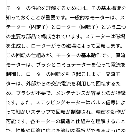
モーターの性能を理解するためには、その基本構造を
モーター選びで考慮すべき設置環境と耐久性
知っておくことが重要です。一般的なモーターは、ス
のポイント
テーター（固定子）とローター（回転子）という二つ
設置環境と耐久性に関する基本知識
の主要な部品で構成されています。ステーターは磁場
耐久性を左右する環境要因
を生成し、ローターがその磁場によって回転します。
モーター設置環境の考慮事項
この回転の仕組みが、モーターの基本動作です。直流
環境に適したモーターの選定基準
モーターは、ブラシとコミュテーターを使って電流を
耐久性の高いモーターを選ぶコツ
制御し、ローターの回転を引き起こします。交流モー
設置環境に応じたモーター選定のポイン
ターは、外部からの交流電流を利用して回転するた
ト
め、ブラシが不要で、メンテナンスが容易なのが特徴
です。また、ステッピングモーターはパルス信号によ
用途別にみる最適なモーターの選び方と活用
って細かいステップで回転が制御され、精密な動作が
法
可能です。各モーターの構造と仕組みを理解すること
用途別に見るモーターの選定基準
で、性能や用途に応じた適切な選択ができるようにな