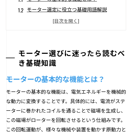
モーター選定に役立つ基礎用語解説
初心者におすすめのモーター選び方法
性能を左右するモーターの基礎構造
モーター購入前に確認すべき基本事項
モーター選びに迷ったら読むべ
モーターの選定で避けるべき一般的な誤
き基礎知識
解
初心者が知っておくべきモーターの種類と特
モーターの基本的な機能とは？
性
モーターの基本的な機能は、電気エネルギーを機械的
直流モーターの基本と応用
な動力に変換することです。具体的には、電流がステ
交流モーターの特性と利用分野
ーターに巻かれたコイルを通ることで磁場を生成し、
ステッピングモーターの特徴と利点
この磁場がローターを回転させるという仕組みです。
サーボモーターの用途と選び方
この回転運動が、様々な機械や装置を動かす原動力と