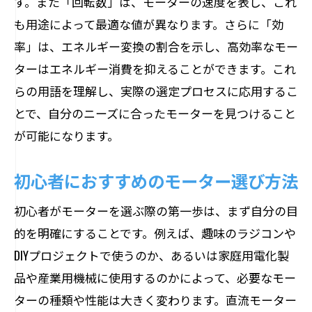
す。また「回転数」は、モーターの速度を表し、これ
直流モーターの利点と利用シーン
も用途によって最適な値が異なります。さらに「効
交流モーターのメリットと使用事例
率」は、エネルギー変換の割合を示し、高効率なモー
直流と交流の違いを理解する
ターはエネルギー消費を抑えることができます。これ
各モーターの選定における注意点
らの用語を理解し、実際の選定プロセスに応用するこ
直流・交流モーターの長所と短所
とで、自分のニーズに合ったモーターを見つけること
が可能になります。
モーター選びにおける直流と交流の選択
基準
初心者におすすめのモーター選び方法
ステッピングモーターの特性と初心者が選ぶ
際の注意点
初心者がモーターを選ぶ際の第一歩は、まず自分の目
ステッピングモーターの基本性能
的を明確にすることです。例えば、趣味のラジコンや
DIYプロジェクトで使うのか、あるいは家庭用電化製
注意すべきステッピングモーターの仕様
品や産業用機械に使用するのかによって、必要なモー
ステッピングモーターの選定に関するア
ターの種類や性能は大きく変わります。直流モーター
ドバイス