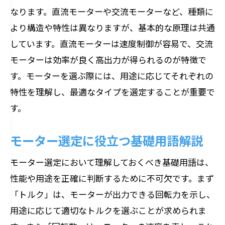
各種モーターの比較と選択のポイント
なります。直流モーターや交流モーターなど、種類に
モーター種類別の特性とその見極め方
より構造や特性は異なりますが、基本的な原理は共通
モーター選定のポイント性能と用途に応じた
しています。直流モーターは速度制御が容易で、交流
選び方
モーターは効率が良く高出力が得られるのが特徴で
用途に応じた最適なモーターの選び方
す。モーターを選ぶ際には、用途に応じてそれぞれの
特性を理解し、最適なタイプを選定することが重要で
モーターの性能比較と判断基準
す。
目的別モーター選定の要点
トルクと出力のバランスを考慮した選び
モーター選定に役立つ基礎用語解説
方
モーター選定において理解しておくべき基礎用語は、
エネルギー効率を考えたモーター選定
性能や用途を正確に判断するために不可欠です。まず
用途に応じたモーター性能の最適化
「トルク」は、モーターが出力できる回転力を示し、
直流モーターと交流モーターの違いと選び方
用途に応じて適切なトルクを選ぶことが求められま
ガイド