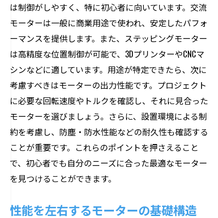
は制御がしやすく、特に初心者に向いています。交流
ステッピングモーターの特性を理解する
モーターは一般に商業用途で使われ、安定したパフォ
ステッピングモーター利用における注意
ーマンスを提供します。また、ステッピングモーター
点
は高精度な位置制御が可能で、3DプリンターやCNCマ
ステッピングモーターを選ぶ際の基本知
シンなどに適しています。用途が特定できたら、次に
識
考慮すべきはモーターの出力性能です。プロジェクト
モーター選びで失敗しないための基本仕様の
に必要な回転速度やトルクを確認し、それに見合った
確認方法
モーターを選びましょう。さらに、設置環境による制
モーターの基本仕様を確認する方法
約を考慮し、防塵・防水性能などの耐久性も確認する
性能を左右する主要な仕様項目
ことが重要です。これらのポイントを押さえること
で、初心者でも自分のニーズに合った最適なモーター
モーター選びの基本仕様チェックリスト
を見つけることができます。
仕様理解の重要性とその確認方法
モーターの仕様確認で失敗を防ぐ
性能を左右するモーターの基礎構造
性能に影響する基本仕様の見極め方