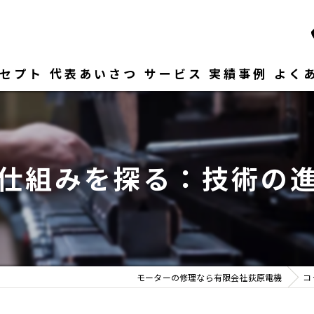
セプト
代表あいさつ
サービス
実績事例
よく
仕組みを探る：技術の
モーターの修理なら有限会社荻原電機
コ