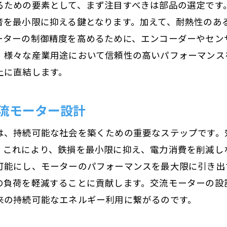
るための要素として、まず注目すべきは部品の選定です
新時代のモーター設計における半導体の役割
音を最小限に抑える鍵となります。加えて、耐熱性のあ
半導体技術が実現する高性能モーター
ーターの制御精度を高めるために、エンコーダーやセン
モーターと半導体の統合による新たな可能性
、様々な産業用途において信頼性の高いパフォーマンス
上に直結します。
半導体技術がもたらすモーターの未来像
再生可能エネルギー時代におけるモーターの役割
流モーター設計
再生可能エネルギー導入とモーターの関係
持続可能なエネルギー利用を支えるモーター技
は、持続可能な社会を築くための重要なステップです。
新しいエネルギー時代に向けたモーターの進化
。これにより、鉄損を最小限に抑え、電力消費を削減し
可能にし、モーターのパフォーマンスを最大限に引き出
環境負荷低減を実現する交流モーターの役割
の負荷を軽減することに貢献します。交流モーターの設
再生可能エネルギー市場におけるモーターの機
来の持続可能なエネルギー利用に繋がるのです。
モーター技術が支えるエネルギー革命
未来社会を支える交流モーターの展望