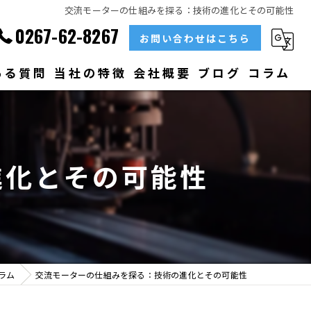
交流モーターの仕組みを探る：技術の進化とその可能性
0267-62-8267
お問い合わせはこちら
ある質問
当社の特徴
会社概要
ブログ
コラム
部品
ベアリング
進化とその可能性
大型
メンテナンス
販売
ラム
交流モーターの仕組みを探る：技術の進化とその可能性