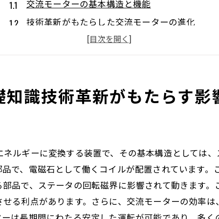
交流モーターの基本構造と機能
技術革新がもたらした交流モーターの進化
交流モーターにおける最新技術の採用
トランスフォーマー技術と交流モーターの関係
交流モーターの耐久性と信頼性向上の要素
礎知識技術革新がもたらす影
エネルギー効率向上のための交流モーター設計
モーター効率性の進化現代技術が切り開く未来
交流モーターの効率性向上の歴史
現代技術が交流モーター効率に与える影響
エネルギーに変換する装置で、その基本構造としては、
省エネルギーを実現する交流モーターの工夫
部品で、電磁石として働くコイルが配置されています。
スマートモーターの未来とその可能性
る部品で、ステータの回転磁界に影響されて動きます。
させる利点があります。さらに、交流モーターの効率は
効率的なモーター運用のための技術的革新
ターは長期間にわたる安定した運転が可能であり、多く