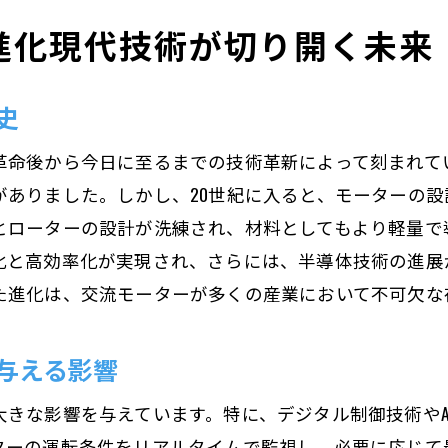
交流モーターが担う未来社会の構築
進化現代技術が切り開く未来
持続可能な未来に向けたモーターの挑戦
交流モーター技術の未来展望
史
次世代モーターが創る新しいライフスタイル
革命後から今日に至るまでの技術革新によって刻まれて
未来の産業を支える交流モーターの役割
がありました。しかし、20世紀に入ると、モーターの
持続可能な社会実現に向けたモーターの可能性
とローターの設計が洗練され、材料としてもより軽量で
化と高効率化が実現され、さらには、半導体技術の進展
た進化は、交流モーターが多くの産業において不可欠な
与える影響
きな影響を与えています。特に、デジタル制御技術やA
ターの運転条件をリアルタイムで監視し、必要に応じて