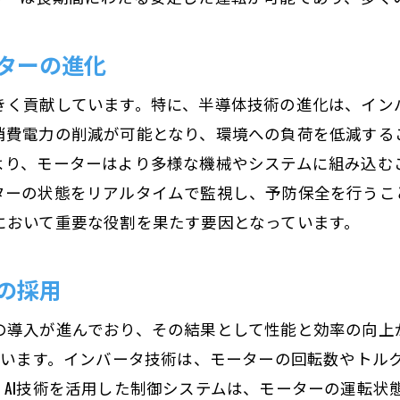
未来のモーター設計における効率性の追求
持続可能なエネルギーとモーター技術の融合
ターの進化
再生可能エネルギーと交流モーターの統合
持続可能なモーター技術の現状と課題
きく貢献しています。特に、半導体技術の進化は、イン
消費電力の削減が可能となり、環境への負荷を低減する
環境に優しい交流モーターの選択肢
より、モーターはより多様な機械やシステムに組み込む
持続可能性を追求するモーター開発の方向性
ターの状態をリアルタイムで監視し、予防保全を行うこ
エネルギー効率化による環境負荷の低減
において重要な役割を果たす要因となっています。
持続可能な社会におけるモーター技術の役割
交流モーターの小型化と高効率化の歴史的背景
の採用
技術革新がもたらしたモーターの小型化
の導入が進んでおり、その結果として性能と効率の向上
高効率交流モーターの設計変遷
ています。インバータ技術は、モーターの回転数やトル
交流モーターの進化とその背景にある技術
AI技術を活用した制御システムは、モーターの運転状
小型化によるモーターの新しい用途