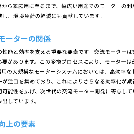
用から家庭用に至るまで、幅広い用途でのモーターの利
効率化技術がもたらすモーターの未来
進し、環境負荷の軽減にも貢献しています。
交流モーターの歴史的進化と現代の技術
デジタル制御が実現する交流モーターの精度向上
モーターの関係
デジタル技術がもたらすモーター制御の革新
の性能と効率を支える重要な要素です。交流モーターは
精密制御による交流モーターの性能向上
必要があります。この変換プロセスにより、モーターは
制御技術の進化がもたらす新たな可能性
業用の大規模なモーターシステムにおいては、高効率な
デジタル制御の導入とその効果
ーが注目を集めており、これによりさらなる効率化が期
交流モーターにおける制御技術の未来
用可能性を広げ、次世代の交流モーター開発に寄与して
デジタル技術が切り開くモーターの可能性
み出しています。
半導体技術が変えるモーターの可能性
半導体技術の進展がもたらすモーターの進化
向上の要素
交流モーターにおける半導体利用の重要性