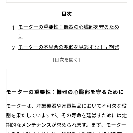
目次
モーターの重要性：機器の心臓部を守るため
に
モーターの不具合の兆候を見逃すな！早期発
見の方法
成功するモーター修理の秘訣：専門家のアド
バイス
定期メンテナンスがもたらす、機器の寿命延
モーターの重要性：機器の心臓部を守るために
長のメリット
モーターは、産業機器や家電製品において不可欠な役
モーター修理の実際：効果的な手法と実践例
割を果たしていますが、その寿命を延ばすためには定
安定した運転を手に入れるためのモーターケ
期的なメンテナンスが求められます。まず、モーター
アのポイント