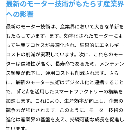
最新のモーター技術がもたらす産業界
割
への影響
エネルギー効率の向上がもたらす持続可
最新のモーター技術は、産業界において大きな革新を
能な未来
もたらしています。まず、効率化されたモーターによ
モーター技術が促進するクリーンエネル
って生産プロセスが最適化され、結果的にエネルギー
ギーの利用
コストの削減が実現しています。次に、これらのモー
未来のエネルギー利用を支えるモーター
ターは信頼性が高く、長寿命であるため、メンテナン
の進展
ス頻度が低下し、運用コストも削減されます。さら
経済成長を導くモーター技術の新たな展望
に、最新のモーター技術はデジタル化と連携すること
経済成長を加速するモーター技術の可能
で、IoTとAIを活用したスマートファクトリーの構築を
性
加速します。これにより、生産効率が向上し、企業の
新たな経済展開を支えるモーター技術の
競争力が強化されます。このように、モーター技術の
進化
進化は産業界の基盤を支え、持続可能な成長を促進し
モーター技術が切り開く産業の未来
ています。