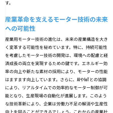
す。
未来の産業構造を変革するモーター技術
産業革命を支えるモーター技術の未来
モーターの進化がもたらす産業構造の変
化
への可能性
産業構造の未来を創るモーターの役割
産業用モーター技術の進化は、未来の産業構造を大き
モーター技術による産業構造の革新
く変革する可能性を秘めています。特に、持続可能性
未来の産業を支えるモーターの新たな役
を考慮したモーター技術の開発は、環境への配慮と経
割
済成長の両立を実現するための鍵です。エネルギー効
モーター技術がもたらす産業構造の未来
率の向上や新たな素材の採用により、モーターの性能
像
はますます向上しています。さらに、AIやIoTとの協調
により、リアルタイムでの効率的なモーター制御が可
労働力不足解消に貢献するモーターの役割
能となり、生産現場の自動化が進展します。このよう
労働力不足を補うモーター技術の力
な技術革新により、企業は労働力不足の解消や生産性
モーター技術がもたらす労働力不足解消
向上を図ることができるでしょう。これからの産業社