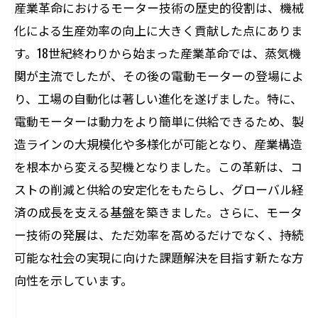
産業革命におけるモーター技術の歴史的役割は、機械
環境に優しいモーター技術の進化
化による生産効率の向上に大きく貢献した点にありま
持続可能なエネルギー利用を促進するモ
す。18世紀終わりから始まった産業革命では、蒸気機
ーター
関が主流でしたが、その後の電動モーターの登場によ
環境負荷軽減に貢献する次世代モーター
り、工場の自動化は著しい進化を遂げました。特に、
エネルギー効率を高めるモーターの役割
電動モーターは動力をより簡単に供給できるため、製
モーター技術が環境保護に果たす重要な
造ラインの大規模化や多様化が可能となり、産業構造
役割
を根本から変える契機となりました。この革新は、コ
ストの削減と供給の安定化をもたらし、グローバル経
持続可能なエネルギー利用を支えるモーター
済の成長を支える基盤を築きました。さらに、モータ
の進化
ー技術の発展は、ただ効率を高めるだけでなく、持続
持続可能なエネルギー利用を実現するモ
可能な社会の実現に向けた課題解決を目指す新たな方
ーターの革新
向性を示しています。
モーター技術が支える持続可能な未来
持続可能な社会を築くモーター技術の役