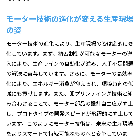
経済の成長を促進するモーターのイノベ
モーター技術の進化が変える生産現場
ーション
の姿
モーター技術がもたらす産業界の進化
未来の経済発展を導くモーター革新
モーター技術の進化により、生産現場の姿は劇的に変
現代産業を支えるモーター技術の革新
化しています。まず、精密制御が可能なモーターの導
現代産業におけるモーター技術の重要性
入により、生産ラインの自動化が進み、人手不足問題
の解決に寄与しています。さらに、モーターの高効率
モーター技術が支える現代産業の強化
化により、エネルギー消費が抑えられ、環境負荷の低
現代の生産活動を変革するモーターの革
減にも貢献します。また、3Dプリンティング技術と組
新
み合わさることで、モーター部品の設計自由度が向上
モーター技術がもたらす現代産業の変化
し、プロトタイプの開発スピードが飛躍的に向上して
革新を続けるモーター技術とその影響
います。このようにモーター技術は、未来の生産現場
現代産業の基盤を支えるモーターの進化
をよりスマートで持続可能なものへと変革していま
モーターが変える未来の産業構造