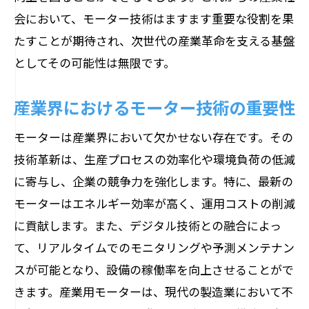
の未来
会において、モーター技術はますます重要な役割を果
モーターの進化が支える労働力の効率化
たすことが期待され、次世代の産業革命を支える基盤
労働力不足を解決するモーターの革新
としてその可能性は無限です。
モーター技術が創る新たな労働力の形
モーター技術による労働環境の改善
産業界におけるモーター技術の重要性
モーターは産業界において欠かせない存在です。その
技術革新は、生産プロセスの効率化や環境負荷の低減
に寄与し、企業の競争力を強化します。特に、最新の
モーターはエネルギー効率が高く、運用コストの削減
に貢献します。また、デジタル技術との融合によっ
て、リアルタイムでのモニタリングや予測メンテナン
スが可能となり、設備の稼働率を向上させることがで
きます。産業用モーターは、現代の製造業において不