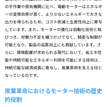
の手作業や蒸気機関に比べ、電動モーターはエネルギ
効率化を促進するモーターの新技術
ーの変換効率が高く、より少ないエネルギーで大きな
モーター技術が実現する生産プロセスの
出力を得られるため、コスト削減と生産性向上に寄与
自動化
しています。また、モーターの進化は自動化技術と結
未来の産業を支えるモーターの自動化技
びつき、労働力不足を補うだけでなく、精密な制御が
術
可能となり、製品の品質向上にも貢献しています。さ
モーターにより実現する効率的な生産活
らに、環境配慮が求められる現代において、省エネ性
動
能や持続可能なエネルギー利用を可能にする技術は、
モーター技術が変える業務効率化の最前
持続可能な経済成長に寄与し、産業革命を支える柱と
線
なっているのです。
環境負荷を軽減するエネルギー効率の高いモ
ーター
産業革命におけるモーター技術の歴史
エネルギー効率向上を目指すモーター技
的役割
術