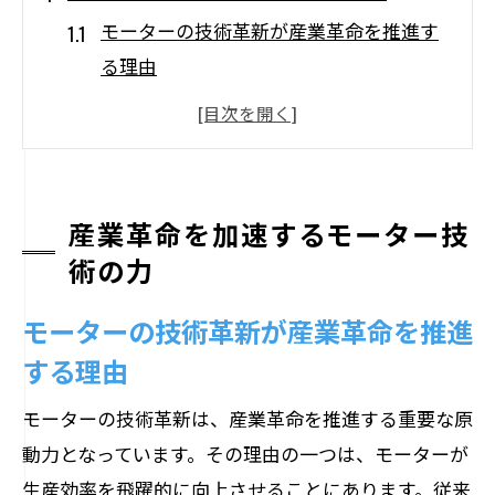
モーターの技術革新が産業革命を推進す
る理由
産業革命におけるモーター技術の歴史的
役割
最新のモーター技術がもたらす産業界へ
の影響
産業革命を加速するモーター技
モーター技術の進化が変える生産現場の
術の力
姿
モーターの技術革新が産業革命を推進
産業革命を支えるモーター技術の未来へ
する理由
の可能性
産業界におけるモーター技術の重要性
モーターの技術革新は、産業革命を推進する重要な原
モーターがもたらす自動化と効率化の未来
動力となっています。その理由の一つは、モーターが
自動化を加速するモーター技術の進化
生産効率を飛躍的に向上させることにあります。従来