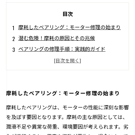
目次
摩耗したベアリング：モーター修理の始まり
潜む危険！摩耗の原因とその兆候
ベアリングの修理手順：実践的ガイド
摩耗したベアリングを交換する際の重要ポイ
ント
修理後のメンテナンスでモーターを長持ちさ
せる
摩耗したベアリング：モーター修理の始まり
ベアリング修理の成功事例：実際の体験から
摩耗したベアリングは、モーターの性能に深刻な影響
学ぶ
を及ぼす要因となります。摩耗の主な原因としては、
次のステップ：摩耗を防ぐための予防策とま
潤滑不足や異常な荷重、環境要因が考えられます。劣
とめ