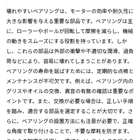
壊れやすいベアリングが引き起こすトラブル
壊れやすいベアリングは、モーターの効率や耐久性に
とその対策
大きな影響を与える重要な部品です。ベアリングは主
モーター修理の現場で役立つ！ベアリング維
に、ローラーやボールが回転して摩擦を減らし、機械
持のための知識
の動きをスムーズにする役割を持っています。しか
壊れやすいベアリングへの理解を深め、トラ
し、これらの部品は外部の衝撃や不適切な潤滑、過負
ブルを未然に防ごう
荷などにより、容易に壊れてしまうことがあります。
ベアリングの寿命を延ばすためには、定期的な点検と
メンテナンスが不可欠です。例えば、ベアリング内の
グリスやオイルの交換、異音の有無の確認は重要なポ
イントです。また、交換が必要な場合は、正しい手順
を踏み、適合する部品を選定することが大切です。さ
らに、ベアリングの設置方法にも注意が必要で、正確
な角度で取り付けることで、不要な摩耗を防ぎます。