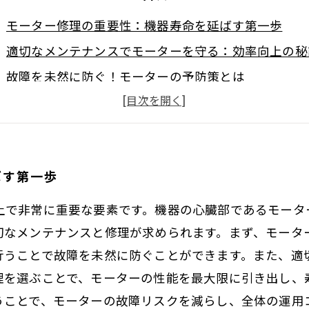
モーター修理の重要性：機器寿命を延ばす第一歩
適切なメンテナンスでモーターを守る：効率向上の秘
故障を未然に防ぐ！モーターの予防策とは
実践！効果的なモーター修理のステップ
コスト削減と生産性向上：長期的な運用のメリット
モーター修理の未来：新技術とトレンドの影響
ばす第一歩
成功事例から学ぶ：機器寿命延長の実践ガイド
上で非常に重要な要素です。機器の心臓部であるモータ
切なメンテナンスと修理が求められます。まず、モータ
行うことで故障を未然に防ぐことができます。また、適
理を選ぶことで、モーターの性能を最大限に引き出し、
うことで、モーターの故障リスクを減らし、全体の運用