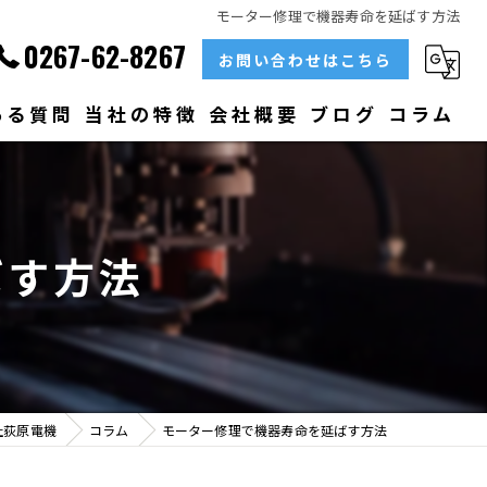
モーター修理で機器寿命を延ばす方法
0267-62-8267
お問い合わせはこちら
ある質問
当社の特徴
会社概要
ブログ
コラム
部品
ベアリング
ばす方法
大型
メンテナンス
販売
社荻原電機
コラム
モーター修理で機器寿命を延ばす方法