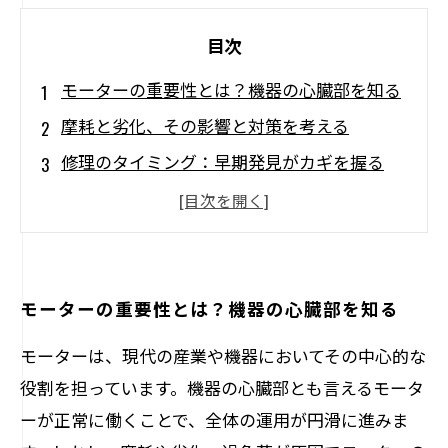
目次
モーターの重要性とは？機器の心臓部を知る
摩耗と劣化、その影響と対策を考える
修理のタイミング：早期発見がカギを握る
メンテナンスのポイント：運用コストを削減
する方法
長寿命化を実現するモーター修理のステップ
成功事例の紹介：モーター修理がもたらすメ
モーターの重要性とは？機器の心臓部を知る
リット
モーターは、現代の産業や機器においてその中心的な
未来を見据えた設備の運用：安定的な運用の
役割を担っています。機器の心臓部とも言えるモータ
ために
ーが正常に働くことで、全体の運用が円滑に進みま