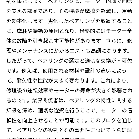
割を果たします。ベアリングは、モーター内部で回転
モーターの稼働率を高めるために：ベアリン
を支える部品であり、その機能が摩擦を軽減し、運動
グ修理のクラシックなアプローチ
を効率化します。劣化したベアリングを放置すること
未来を見据えたメンテナンス：ベアリングの
は、摩耗や振動の原因となり、最終的にはモーター全
選び方と修理プロセスのマスターガイド
体の故障を引き起こす可能性があります。さらに、修
理やメンテナンスにかかるコストも高額になります。
したがって、ベアリングの選定と適切な交換が不可欠
です。例えば、使用される材料や設計の違いによっ
て、耐久性や性能が大きく変わります。これにより、
修理後の運転効率やモーターの寿命が大きく影響され
るのです。業界関係者は、ベアリングの特性に関する
知識を深め、適切な選択を行うことで、モーターの信
頼性を向上させることが可能です。このブログを通じ
て、ベアリングの役割とその重要性についてさらに理