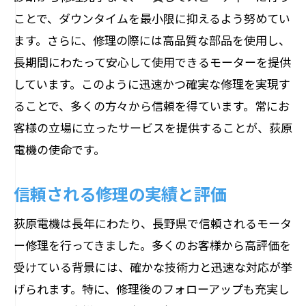
長野県特有の環境に適した技術
ことで、ダウンタイムを最小限に抑えるよう努めてい
地域経済を支える地元業者の役割
ます。さらに、修理の際には高品質な部品を使用し、
迅速なサポートと短い距離感
長期間にわたって安心して使用できるモーターを提供
地元イベントやコミュニティ活動への貢
しています。このように迅速かつ確実な修理を実現す
献
ることで、多くの方々から信頼を得ています。常にお
客様の立場に立ったサービスを提供することが、荻原
荻原電機のモーター修理が長野県で支持され
電機の使命です。
る理由
長野県内で培った豊富な修理実績
信頼される修理の実績と評価
お客様満足度の高さを支える秘密
荻原電機は長年にわたり、長野県で信頼されるモータ
地域社会との深い繋がり
ー修理を行ってきました。多くのお客様から高評価を
革新的な修理技術とその根拠
受けている背景には、確かな技術力と迅速な対応が挙
長野県内での信頼と安心の提供
げられます。特に、修理後のフォローアップも充実し
常に期待を超えるサービスを目指して