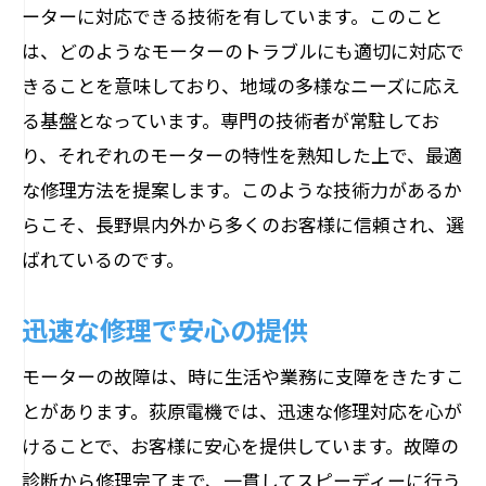
ーターに対応できる技術を有しています。このこと
長野県でモーター修理を依頼する際のポイン
は、どのようなモーターのトラブルにも適切に対応で
ト
きることを意味しており、地域の多様なニーズに応え
修理業者選びで重要な点
る基盤となっています。専門の技術者が常駐してお
見積もりの透明性と料金比較
り、それぞれのモーターの特性を熟知した上で、最適
な修理方法を提案します。このような技術力があるか
保証内容の確認方法
らこそ、長野県内外から多くのお客様に信頼され、選
対応スピードとその重要性
ばれているのです。
修理後の保証とアフターケア
地元口コミやレビューの活用法
迅速な修理で安心の提供
地域密着型の長野県モーター修理が選ばれる
モーターの故障は、時に生活や業務に支障をきたすこ
背景
とがあります。荻原電機では、迅速な修理対応を心が
地元に根ざした信頼関係の構築
けることで、お客様に安心を提供しています。故障の
地域特有のニーズへの対応力
診断から修理完了まで、一貫してスピーディーに行う