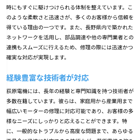
常に最新技術を取り入れる姿勢
時にもすぐに駆けつけられる体制を整えています。こ
長野県で生活を支えるモーター修理の技術と
のような柔軟さと迅速さが、多くのお客様から信頼を
は
得ている理由の一つです。また、長野県内で築かれた
家庭用モーターの修理事例と技術
ネットワークを活用し、部品調達や他の専門業者との
連携もスムーズに行えるため、修理の際には迅速かつ
産業用モーターの最適修理法
確実な対応が実現します。
エコな修理で環境にも配慮
安心のアフターサポート体制
経験豊富な技術者が対応
地域のニーズに応じたカスタム修理
荻原電機には、長年の経験と専門知識を持つ技術者が
長野県の景観を守る静音モーター修理
多数在籍しています。彼らは、家庭用から産業用まで
荻原電機が提供する長野県での迅速なモータ
幅広いモーターの修理に対応可能であり、お客様の多
ー修理サービス
様なニーズにしっかりと応えることができます。特
迅速な応対で緊急トラブルにも対応
に、一般的なトラブルから高度な問題まで、あらゆる
常に在庫を持つ部品供給力