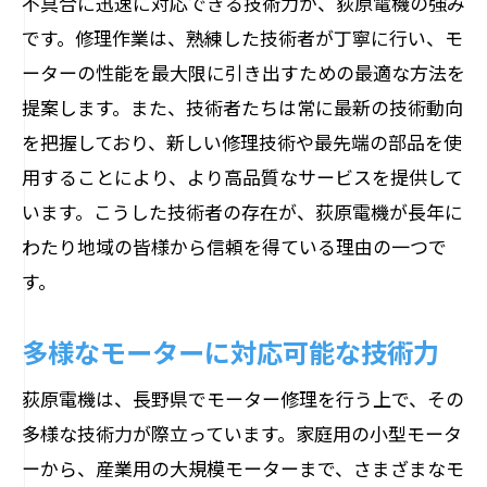
不具合に迅速に対応できる技術力が、荻原電機の強み
現場でのスピーディな対応力
です。修理作業は、熟練した技術者が丁寧に行い、モ
お客様のスケジュールに合わせた柔軟な
ーターの性能を最大限に引き出すための最適な方法を
対応
提案します。また、技術者たちは常に最新の技術動向
時間をかけない精度の高い修理
を把握しており、新しい修理技術や最先端の部品を使
用することにより、より高品質なサービスを提供して
電話一本で解決できる簡単手配
います。こうした技術者の存在が、荻原電機が長年に
モーター修理のエキスパートが語る長野県で
わたり地域の皆様から信頼を得ている理由の一つで
の業務の流れ
す。
修理開始までの迅速な見積もり
初回相談から修理完了までの流れ
多様なモーターに対応可能な技術力
現場での故障診断とそのプロセス
荻原電機は、長野県でモーター修理を行う上で、その
お客様との信頼を築く修理報告
多様な技術力が際立っています。家庭用の小型モータ
品質保証のための最終チェック
ーから、産業用の大規模モーターまで、さまざまなモ
お客様への修理後フォローアップ