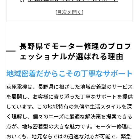
経験豊富な技術者が対応
多様なモーターに対応可能な技術力
迅速な修理で安心の提供
信頼される修理の実績と評価
長野県でモーター修理のプロフ
ェッショナルが選ばれる理由
お客様のニーズに応える柔軟なサービス
荻原電機のモーター修理技術が長野県で信頼
地域密着だからこその丁寧なサポート
される理由
荻原電機は、長野県に根ざした地域密着型のサービス
荻原電機の修理技術の強み
を展開し、お客様に寄り添った丁寧なサポートを提供
高品質な部品の使用で長寿命化
しています。この地域特有の気候や生活スタイルを深
厳しい品質管理と検査体制
く理解し、個々のニーズに最適な解決策を提案できる
お客様の声を反映したサービス改善
点が、地域密着型の大きな魅力です。モーター修理に
長野県特有の環境に適した修理方法
おいても、地元ならではの迅速な対応が可能で、緊急