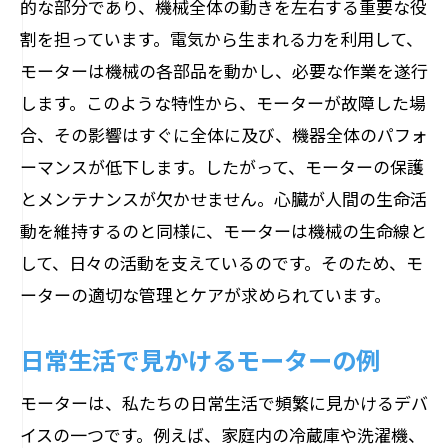
的な部分であり、機械全体の動きを左右する重要な役
ローターが果たす重要な役割
割を担っています。電気から生まれる力を利用して、
スタンドとローターの相互作用
モーターは機械の各部品を動かし、必要な作業を遂行
各部品の材質と選び方
します。このような特性から、モーターが故障した場
スタンドとローターのメンテナンス方法
合、その影響はすぐに全体に及び、機器全体のパフォ
部品の働きを知ることの重要性
ーマンスが低下します。したがって、モーターの保護
とメンテナンスが欠かせません。心臓が人間の生命活
モーターのコイルが生む磁場とその力
動を維持するのと同様に、モーターは機械の生命線と
コイルとは何か、その基本を学ぶ
して、日々の活動を支えているのです。そのため、モ
コイルが生み出す磁場の特性
ーターの適切な管理とケアが求められています。
磁場が動力に変わるメカニズム
コイルの設計が性能に与える影響
日常生活で見かけるモーターの例
コイルの保守点検ポイント
モーターは、私たちの日常生活で頻繁に見かけるデバ
磁場の強さをコントロールする技術
イスの一つです。例えば、家庭内の冷蔵庫や洗濯機、