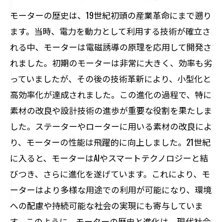
モーターが支える私たちの生活基盤
モーターの歴史は、19世紀初頭の産業革命にまで遡り
モーターの維持管理適切なメンテナンス方法
ます。当時、電力を動力として利用する技術が確立さ
れる中、モーターは電磁誘導の原理を応用して開発さ
モーターの基本的なメンテナンス手順
れました。初期のモーターは非常に大きく、効率も劣
長寿命を実現するためのポイント
っていましたが、その後の技術革新により、小型化と
故障を防ぐための予防策
高効率化が達成されました。この進化の過程で、特に
定期的な点検とその重要性
素材の改良や設計技術の進歩が重要な役割を果たしま
プロと素人では異なるメンテナンス方法
した。ステーターやローターに用いる素材の改良によ
メンテナンスの失敗例から学ぶ
り、モーターの性能は飛躍的に向上しました。21世紀
に入ると、モーターはAIやスマートテクノロジーと結
びつき、さらに進化を遂げています。これにより、モ
ーターはより多様な用途での利用が可能になり、環境
への配慮や持続可能な社会の実現にも寄与していま
す。このように、モーターの歴史と進化は、現代社会