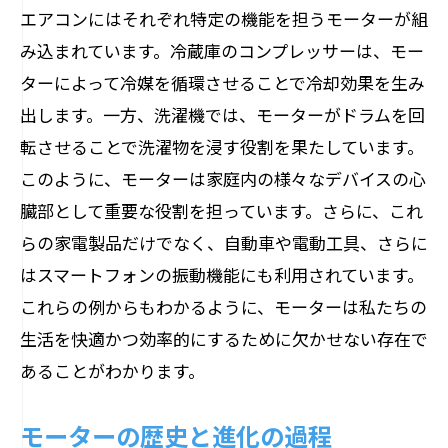
モーターの故障原因を探る修理の第一歩
エアコンにはそれぞれ特定の機能を担うモーターが組
一般的なモーター故障の例
み込まれています。冷蔵庫のコンプレッサーは、モー
故障診断に必要な基礎知識
ターによって冷媒を循環させることで冷却効果を生み
問題の特定と解決方法
出します。一方、洗濯機では、モーターがドラムを回
転させることで洗濯物を浸す役割を果たしています。
修理時に確認すべき重要ポイント
このように、モーターは家庭内の様々なデバイスの心
故障を予防するための定期チェック
臓部として重要な役割を担っています。さらに、これ
初心者でもできる簡単な故障診断
らの家電製品だけでなく、自動車や電動工具、さらに
モーターの日常的な利用例家庭から工場まで
はスマートフォンの振動機能にも利用されています。
家庭でのモーターの具体的な活用法
これらの例からもわかるように、モーターは私たちの
工場で重要視されるモーターの役割
生活を快適かつ効率的にするために欠かせない存在で
公共施設におけるモーターの応用
あることがわかります。
商業施設での使用例とそのメリット
モーターの歴史と進化の過程
分野別モーターの用途と特性