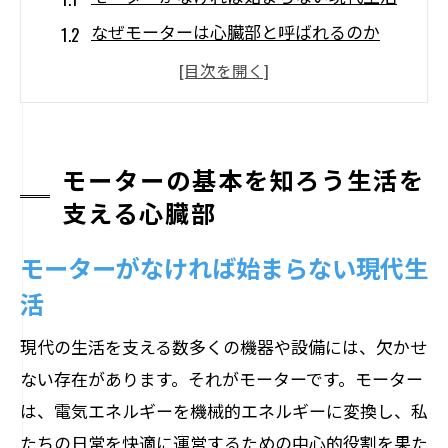
なぜモーターは心臓部と呼ばれるのか
日常生活で見かけるモーターの例
モーターの歴史と進化の過程
モーターの基本機能を理解するために
モーターの基本を知ろう生活を
初心者が押さえておくべきモーターの基
支える心臓部
礎知識
モーターの構造を理解する電気から機械への
モーターがなければ始まらない現代生
変換
活
モーターの内部構造を詳しく解説
現代の生活を支える数多くの機器や設備には、欠かせ
電気エネルギーを機械エネルギーに変え
ない存在があります。それがモーターです。モーター
る仕組み
は、電気エネルギーを機械的エネルギーに変換し、私
スタンドとローターの互いの役割
たちの日常を快適に運営するための中心的役割を果た