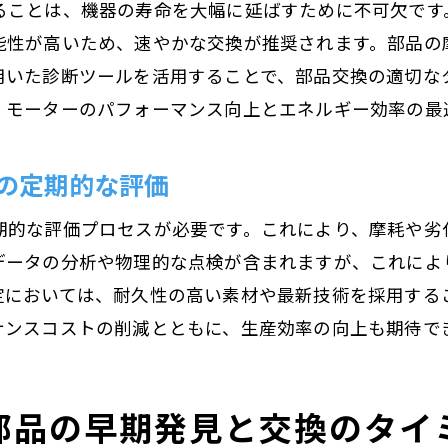
ることは、機器の寿命を大幅に延ばすために不可欠です
寿命を延ばすための交換頻度とタイミング
能性が高いため、速やかな交換が推奨されます。部品の
交換部品の選定が寿命に与える影響
用いた診断ツールを活用することで、部品交換の適切な
、モーターのパフォーマンス向上とエネルギー効率の最
モーター寿命を最大化するための交換技術
コスト削減に役立つモーター部品交換のポイント
の定期的な評価
コスト効率の良い交換方法
交換費用を抑えるための戦略
期的な評価プロセスが必要です。これにより、摩耗や劣
長期的コスト削減のための部品選定
データの分析や物理的な点検が含まれますが、これによ
定においては、耐久性の高い素材や最新技術を採用する
交換によるコスト削減の実例
ナンスコストの削減とともに、生産効率の向上も期待で
コスト削減と性能維持のバランス
部品交換がもたらす経済的メリット
モーター部品交換で長寿命を実現するために
部品の早期発見と交換のタイ
長寿命を実現するための交換プラン