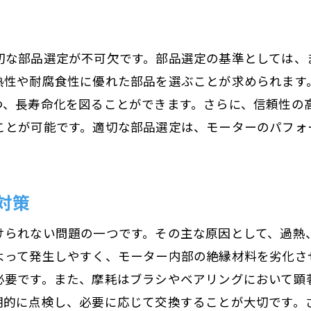
モーター性能を維持する部品交換の極意とは
性能を維持するための基本交換ルール
部品交換の頻度とその理由
切な部品選定が不可欠です。部品選定の基準としては、
熱性や耐腐食性に優れた部品を選ぶことが求められます
信頼性を高めるための交換プロセス
つ、長寿命化を図ることができます。さらに、信頼性の
効果的にモーター性能を維持するための秘訣
ことが可能です。適切な部品選定は、モーターのパフォ
交換部品の品質が性能に与える影響
長期性能を確保するための戦略的交換
ダウンタイムを防ぐためのモーター部品交換戦略
対策
予知保全の重要性と実践方法
けられない問題の一つです。その主な原因として、過熱
緊急交換を避けるための準備策
よって発生しやすく、モーター内部の絶縁材料を劣化さ
効率的な交換計画の立て方
必要です。また、摩耗はブラシやベアリングにおいて顕
ダウンタイムを最小化するためのスケジューリン
期的に点検し、必要に応じて交換することが大切です。