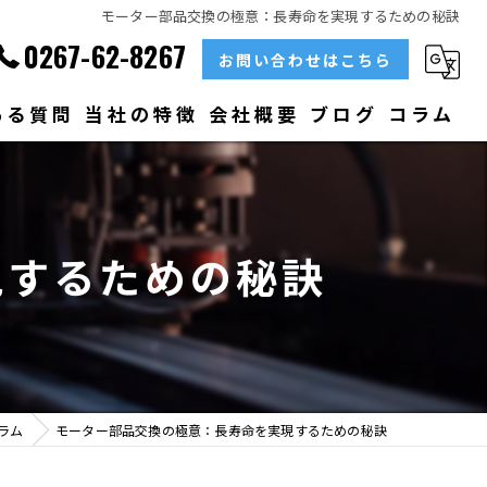
モーター部品交換の極意：長寿命を実現するための秘訣
0267-62-8267
お問い合わせはこちら
ある質問
当社の特徴
会社概要
ブログ
コラム
部品
ベアリング
現するための秘訣
大型
メンテナンス
販売
ラム
モーター部品交換の極意：長寿命を実現するための秘訣