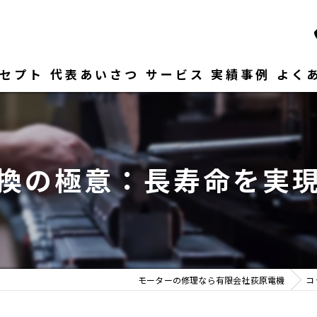
セプト
代表あいさつ
サービス
実績事例
よく
換の極意：長寿命を実
モーターの修理なら有限会社荻原電機
コ