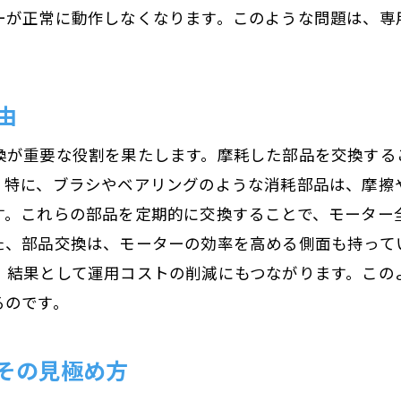
部品ストック管理のポイント
ーが正常に動作しなくなります。このような問題は、専
ダウンタイム削減のためのチームワークの構築
モーター部品交換で生産効率を高める方法
生産効率と部品交換の関連性
由
最適な交換サイクルの設定法
換が重要な役割を果たします。摩耗した部品を交換する
生産ラインへの影響を最小化する交換手法
。特に、ブラシやベアリングのような消耗部品は、摩擦
効率的な交換で生産性を向上させる秘訣
す。これらの部品を定期的に交換することで、モーター
部品交換が生産プロセスに与えるメリット
た、部品交換は、モーターの効率を高める側面も持って
交換時の生産効率改善策
、結果として運用コストの削減にもつながります。この
寿命を延ばすモーター部品交換の秘訣
るのです。
長寿命を実現する交換ポイント
その見極め方
寿命延長のための部品選択ガイド
交換後の効果的なモニタリング方法