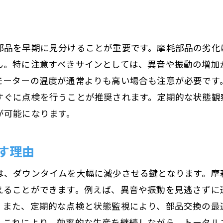
部品交換が長寿命に貢献する理由
交換頻度と長寿命の関係
部品を早期に見分けることが重要です。摩耗部品の劣化
長寿命を目指す交換手法の導入
ん。特に注意すべきサインとしては、異音や振動の増加
摩耗防止策と交換の相乗効果
モーターの温度が通常よりも高い場合も注意が必要です
モーター寿命を意識した交換戦略の立案
すぐに点検を行うことが推奨されます。定期的な状態観
が可能になります。
す理由
は、ダウンタイムを大幅に減少させる鍵となります。摩
えることができます。例えば、異音や振動を見逃さずに
。また、定期的な点検と状態監視により、部品交換の最
。これにより、効率的な生産を継続しながら、トータル