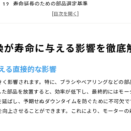
寿命延長のための部品選定基準
モーター故障の主な原因とその対策
部品交換が長寿命を実現する理由
部品交換タイミングの重要性とその見極め方
換が寿命に与える影響を徹底
モーター寿命を向上させるための定期的な評価
摩耗したモーター部品の早期発見と交換のタイミング
える直接的な影響
摩耗部品を見分けるサインとは
早期発見がダウンタイムを減らす理由
きく影響されます。特に、ブラシやベアリングなどの部
交換時期の見極め方と最適なタイミング
した部品を放置すると、効率が低下し、最終的にはモー
診断技術で摩耗を早期発見する方法
を延ばし、予期せぬダウンタイムを防ぐために不可欠で
を向上させることができます。これにより、モーターの
定期点検の重要性と実施方法
摩耗部品を交換する際の注意点