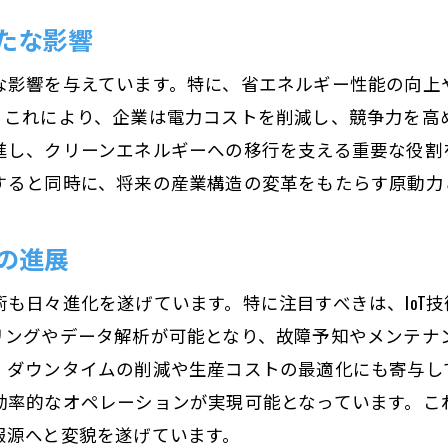
oTとモーターの共演で実現する未来の生産現場
たな影響
IoT連携がもたらすモーター技術の革新
未来の生産現場におけるモーターとIoTの連携
な影響を与えています。特に、省エネルギー性能の向上
。これにより、企業は電力コストを削減し、競争力を高
IoTが変えるモーター運用の新常識
進し、クリーンエネルギーへの移行を支える重要な役割
スマートマニュファクチャリングにおけるIoT活用事
すると同時に、将来の産業構造の変革をもたらす原動力
IoT技術が拡張するモーターの可能性
モーターとIoTが描く持続可能な生産のビジョン
の進展
Iが変えるモーター制御更なる生産性の向上へ
も日々進化を遂げています。特に注目すべきは、IoT
AI技術がもたらすモーター制御の進化
リングやデータ解析が可能となり、故障予知やメンテナ
生産性を飛躍的に向上させるAI活用法
ダウンタイムの削減や生産コストの最適化にも寄与して
AIによるモーター制御の最前線
効率的なオペレーションが実現可能となっています。こ
AI統合で進化するモーター運用
報源へと変貌を遂げています。