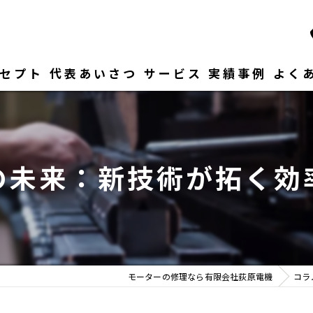
セプト
代表あいさつ
サービス
実績事例
よく
の未来：新技術が拓く効
モーターの修理なら有限会社荻原電機
コラ