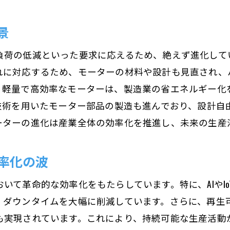
モーター制御におけるAIの可能性
AIとモーターが導く生産現場の未来
景
持続可能な産業を支える新しいモーターの挑戦
負荷の低減といった要求に応えるため、絶えず進化して
次世代モーターが目指す持続可能な未来
れに対応するため、モーターの材料や設計も見直され、
環境配慮型モーターの開発と実用化
、軽量で高効率なモーターは、製造業の省エネルギー化
持続可能な産業を実現するモーター技術
グ技術を用いたモーター部品の製造も進んでおり、設計自
環境対応モーターの最新トレンド
ーターの進化は産業全体の効率化を推進し、未来の生産
持続可能性を追求するモーターの設計革命
新たな挑戦が生むモーター技術の革新
率化の波
次世代モーターが拓く工場の自動化と最適化
いて革命的な効率化をもたらしています。特に、AIやI
工場自動化を加速させる次世代モーター技術
、ダウンタイムを大幅に削減しています。さらに、再生
自動化時代におけるモーターの新機能
も実現されています。これにより、持続可能な生産活動
次世代モーターがもたらす工場最適化の形