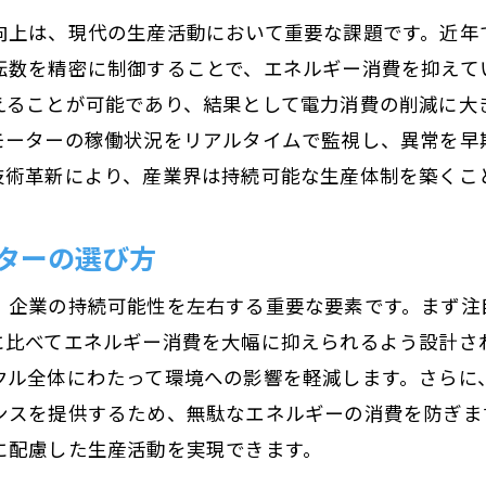
向上は、現代の生産活動において重要な課題です。近年
モーター技術の進化が産業に与える影響
転数を精密に制御することで、エネルギー消費を抑えて
持続可能な社会を支えるモーターの役割
ることが可能であり、結果として電力消費の削減に大き
最新モーター技術がもたらす社会的変革
モーターの稼働状況をリアルタイムで監視し、異常を早
モーター技術で実現するサステイナブルな社会
技術革新により、産業界は持続可能な生産体制を築くこ
産業用モーターが描く未来の社会像
ターの選び方
、企業の持続可能性を左右する重要な要素です。まず注
に比べてエネルギー消費を大幅に抑えられるよう設計さ
クル全体にわたって環境への影響を軽減します。さらに
ンスを提供するため、無駄なエネルギーの消費を防ぎま
に配慮した生産活動を実現できます。