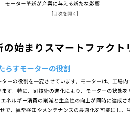
モーター革新が産業に与える新たな影響
デジタル化時代のモーター技術の進展
産業用モーターの進化とその背景
最新モーター技術がもたらす効率化の波
新の始まりスマートファクト
スマート工場におけるモーターの可能性
モーター技術が導くエネルギー効率と環境配慮の両立
たらすモーターの役割
エネルギー効率を高めるモーターの最新技術
環境負荷を軽減するためのモーターの選び方
ーターの役割を一変させています。モーターは、工場内
エコフレンドリーなモーター技術の未来
ます。特に、IoT技術の進化により、モーターの状態
持続可能な生産を支えるモーター技術
、エネルギー消費の削減と生産性の向上が同時に達成さ
わせで、異常検知やメンテナンスの最適化を可能にし、
省エネを可能にするモーターの進化
環境に優しいモーターの導入事例