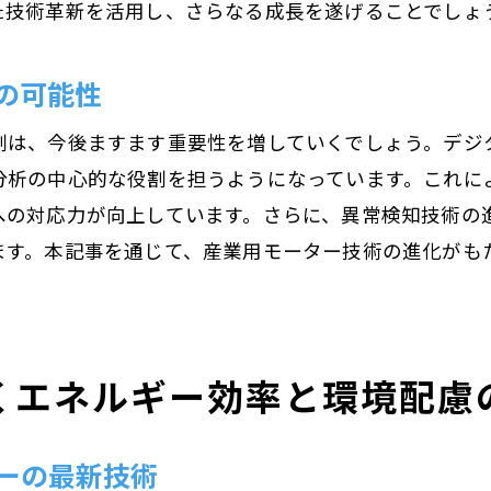
た技術革新を活用し、さらなる成長を遂げることでしょ
工場の自動化を支えるモーター技術の進化
次世代モーターが描く未来の工場運営
の可能性
モーター技術で実現する最適化された生産ライン
割は、今後ますます重要性を増していくでしょう。デジ
再生可能エネルギーとモーター技術の未来図
分析の中心的な役割を担うようになっています。これに
再生可能エネルギーとモーターの融合
への対応力が向上しています。さらに、異常検知技術の
クリーンエネルギー時代のモーター技術
ます。本記事を通じて、産業用モーター技術の進化がも
持続可能なエネルギー供給を支えるモーター
再生可能エネルギーと連携する新しいモーター戦略
モーター技術が拓くエネルギーの未来
くエネルギー効率と環境配慮
再生可能エネルギーを活用したモーターの活用例
産業用モーターの進化がもたらす持続可能な社会
ーの最新技術
産業用モーターが牽引する持続可能な未来