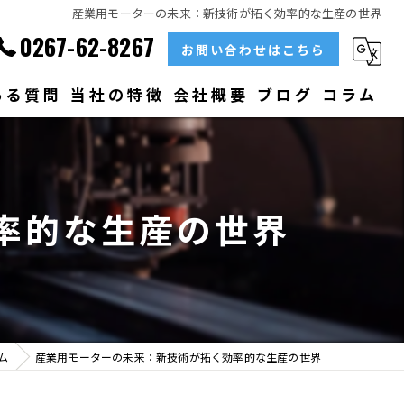
産業用モーターの未来：新技術が拓く効率的な生産の世界
0267-62-8267
お問い合わせはこちら
ある質問
当社の特徴
会社概要
ブログ
コラム
部品
ベアリング
率的な生産の世界
大型
メンテナンス
販売
ム
産業用モーターの未来：新技術が拓く効率的な生産の世界