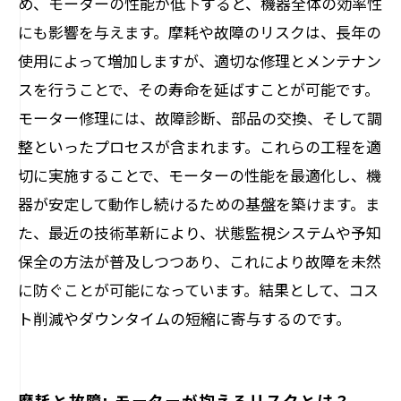
め、モーターの性能が低下すると、機器全体の効率性
化
にも影響を与えます。摩耗や故障のリスクは、長年の
コスト削減の鍵: モーター管理で得られる利
使用によって増加しますが、適切な修理とメンテナン
益
スを行うことで、その寿命を延ばすことが可能です。
モーター修理には、故障診断、部品の交換、そして調
整といったプロセスが含まれます。これらの工程を適
切に実施することで、モーターの性能を最適化し、機
器が安定して動作し続けるための基盤を築けます。ま
た、最近の技術革新により、状態監視システムや予知
保全の方法が普及しつつあり、これにより故障を未然
に防ぐことが可能になっています。結果として、コス
ト削減やダウンタイムの短縮に寄与するのです。
摩耗と故障: モーターが抱えるリスクとは？