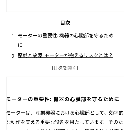
目次
モーターの重要性: 機器の心臓部を守るため
に
摩耗と故障: モーターが抱えるリスクとは？
モーター修理のプロセス: 効率を最大化する
方法
メンテナンスの重要性: 長期間の安定した性
能を実現
モーターの重要性: 機器の心臓部を守るために
成功事例紹介: モーター修理で寿命を延ばし
モーターは、産業機器における心臓部として、効率的
た実績
な動作を支える重要な役割を果たしています。そのた
業界の最新トレンド: 技術革新がもたらす変