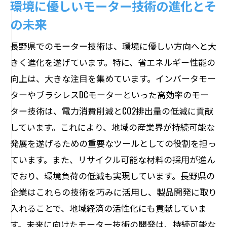
環境に優しいモーター技術の進化とそ
の役割
の未来
未来社会における持続可能なモーター技
長野県でのモーター技術は、環境に優しい方向へと大
術
きく進化を遂げています。特に、省エネルギー性能の
長野県がリードするモーターイノベーシ
向上は、大きな注目を集めています。インバータモー
ョン
ターやブラシレスDCモーターといった高効率のモー
地域産業を支えるモーターの未来展望
ター技術は、電力消費削減とCO2排出量の低減に貢献
次世代モーター技術の可能性と課題
しています。これにより、地域の産業界が持続可能な
地域経済を飛躍させるモーターの展望
発展を遂げるための重要なツールとしての役割を担っ
産業界でのモーター技術の進化と未来
ています。また、リサイクル可能な材料の採用が進ん
地元の雇用を支えるモーターの活用
でおり、環境負荷の低減も実現しています。長野県の
企業はこれらの技術を巧みに活用し、製品開発に取り
地域振興に不可欠なモーターの役割
入れることで、地域経済の活性化にも貢献していま
長野県が目指すモーター技術の方向性
す。未来に向けたモーター技術の開発は、持続可能な