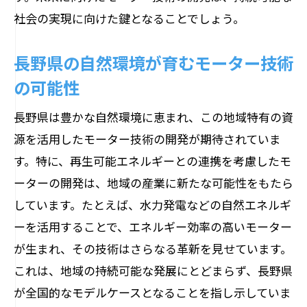
長野県での再生可能エネルギーとモーターの
社会の実現に向けた鍵となることでしょう。
融合
再生可能エネルギーとモーターの相乗効
長野県の自然環境が育むモーター技術
果
の可能性
風力発電におけるモーター技術の活用
長野県は豊かな自然環境に恵まれ、この地域特有の資
ソーラーシステムとモーターの調和
源を活用したモーター技術の開発が期待されていま
地域電力供給を支えるモーター技術
す。特に、再生可能エネルギーとの連携を考慮したモ
長野県のエネルギー自給率向上への貢献
ーターの開発は、地域の産業に新たな可能性をもたら
再生可能エネルギーの未来を拓くモータ
しています。たとえば、水力発電などの自然エネルギ
ー
ーを活用することで、エネルギー効率の高いモーター
自動化農業に貢献するモーター技術の最新動
が生まれ、その技術はさらなる革新を見せています。
向
これは、地域の持続可能な発展にとどまらず、長野県
農業効率化を支えるモーターの役割
が全国的なモデルケースとなることを指し示していま