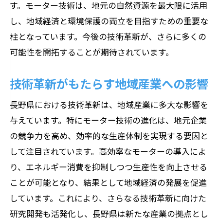
自動化技術の進化とモーターの応用
す。モーター技術は、地元の自然資源を最大限に活用
し、地域経済と環境保護の両立を目指すための重要な
スマート農業を実現するモーター活用例
柱となっています。今後の技術革新が、さらに多くの
農業生産性向上に寄与するモーター技術
可能性を開拓することが期待されています。
ロボット農機具におけるモーターの重要
性
技術革新がもたらす地域産業への影響
長野県の農業革新を支える最新モーター
長野県における技術革新は、地域産業に多大な影響を
地域経済を活性化するモーターの可能性を探
与えています。特にモーター技術の進化は、地元企業
る
の競争力を高め、効率的な生産体制を実現する要因と
地元産業の競争力を高めるモーター技術
して注目されています。高効率なモーターの導入によ
経済成長に寄与するモーターの可能性
り、エネルギー消費を抑制しつつ生産性を向上させる
産業連携を強化するモーター技術の展開
ことが可能となり、結果として地域経済の発展を促進
地域企業が抱える課題とモーターの解決
しています。これにより、さらなる技術革新に向けた
策
研究開発も活発化し、長野県は新たな産業の拠点とし