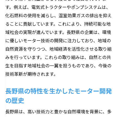
製造業におけるモーターの重要な役割
す。例えば、電気式トラクターやポンプシステムは、
化石燃料の使用を減らし、温室効果ガスの排出を抑え
農業分野でのモーター技術の応用
ることに貢献しています。これにより、持続可能な地
観光産業に貢献するモーターの活用法
域社会の実現が進んでいます。長野県の企業は、環境
地元企業が推進するモーター技術革新
に優しいモーター技術の開発に注力しており、地域の
交通インフラにおけるモーターの利用事
自然資源を守りつつ、地域経済を活性化させる取り組
例
みを行っています。これらの取り組みは、自然との共
地域産業の発展を支えるモーター使用例
生を目指す地域社会の一翼を担うものであり、今後の
エネルギー効率を上げるモーター技術の最前
技術革新が期待されます。
線
最新の省エネモーター技術とは
長野県の特性を生かしたモーター開発
エネルギー効率を追求するための技術革
の歴史
新
長野県は、高い技術力と豊かな自然環境を背景に、多
電力消費削減に貢献するモーター技術