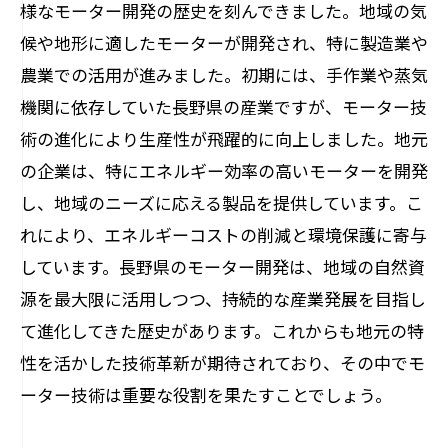
様なモーター開発の歴史を刻んできました。地域の気
持続可能なエネルギー利用を実現するモ
候や地形に適したモーターが開発され、特に製造業や
ーター
農業での活用が進みました。初期には、手作業や蒸気
長野県のエネルギー戦略におけるモータ
機関に依存していた長野県の産業ですが、モーター技
ーの役割
術の進化により生産性が飛躍的に向上しました。地元
未来のエネルギー効率向上のための研究
の企業は、特にエネルギー効率の高いモーターを開発
開発
し、地域のニーズに応える製品を提供しています。こ
れにより、エネルギーコストの削減と環境保護に寄与
持続可能な発展を支えるモーターイノベーシ
しています。長野県のモーター開発は、地域の自然資
ョン
源を最大限に活用しつつ、持続的な産業発展を目指し
環境に配慮したモーター技術の革新
て進化してきた歴史があります。これからも地元の特
持続可能社会を目指すモーターの開発
性を活かした技術革新が期待されており、その中でモ
地域コミュニティへの貢献を考慮した技
ーター技術は重要な役割を果たすことでしょう。
術
グリーンテクノロジーとしてのモーター