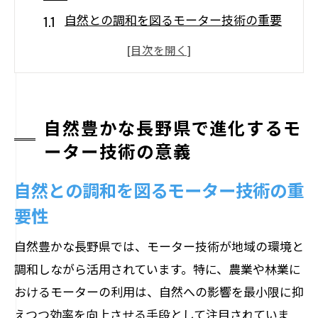
自然との調和を図るモーター技術の重要
性
長野県の特性を生かしたモーター開発の
歴史
環境に優しいモーター技術の進化とその
自然豊かな長野県で進化するモ
未来
ーター技術の意義
長野県の自然環境が育むモーター技術の
自然との調和を図るモーター技術の重
可能性
要性
技術革新がもたらす地域産業への影響
長野県での持続可能なモーター技術の実
自然豊かな長野県では、モーター技術が地域の環境と
践
調和しながら活用されています。特に、農業や林業に
長野県産業におけるモーターの多様な活用事
おけるモーターの利用は、自然への影響を最小限に抑
例
えつつ効率を向上させる手段として注目されていま