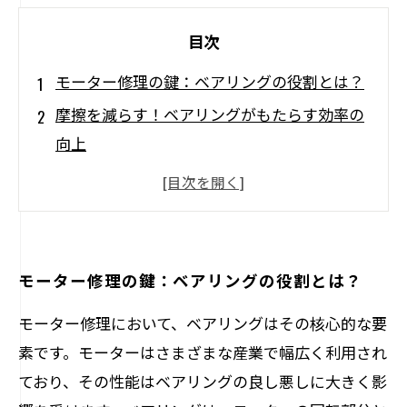
目次
モーター修理の鍵：ベアリングの役割とは？
摩擦を減らす！ベアリングがもたらす効率の
向上
故障の前兆：ベアリングの不具合を見逃すな
ベアリングの選び方：修理での成功を左右す
るポイント
モーターの寿命を延ばすためのベアリングメ
モーター修理の鍵：ベアリングの役割とは？
ンテナンス
モーター修理において、ベアリングはその核心的な要
トラブルシューティング：ベアリングの状態
素です。モーターはさまざまな産業で幅広く利用され
をチェックしよう
ており、その性能はベアリングの良し悪しに大きく影
ベアリングの重要性を理解して、モーターを