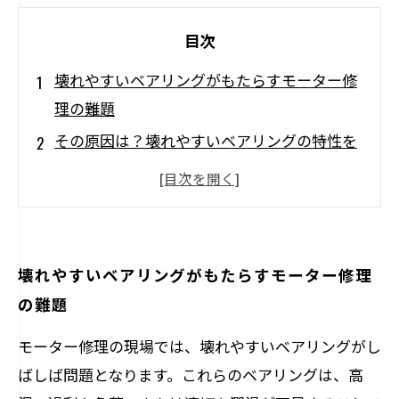
目次
壊れやすいベアリングがもたらすモーター修
理の難題
その原因は？壊れやすいベアリングの特性を
探る
壊れたベアリング、緊急修理の手法とは
トラブルシューティング：ベアリングの故障
に対する迅速な対応
壊れやすいベアリングがもたらすモーター修理
モーターの長寿命を守るための予防メンテナ
の難題
ンス
モーター修理の現場では、壊れやすいベアリングがし
現場で役立つ！壊れやすいベアリングに関す
ばしば問題となります。これらのベアリングは、高
る実践的ヒント