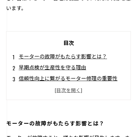
います。
目次
モーターの故障がもたらす影響とは？
早期点検が生産性を守る理由
信頼性向上に繋がるモーター修理の重要性
トラブルを未然に防ぐための具体的な点検方
法
モーター管理がもたらすビジネスの安定性
万が一の故障時の対応とその準備
モーターの故障がもたらす影響とは？
モーター修理と点検の総まとめ：成功への鍵