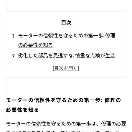
目次
モーターの信頼性を守るための第一歩: 修理
の必要性を知る
劣化した部品を見逃すな: 慎重な点検が生産
性を救う
信頼性を高めるための具体的な修理手法と
は？
メンテナンスの重要性: 修理後の点検で安心
モーターの信頼性を守るための第一歩: 修理の
を手に入れる
必要性を知る
トラブルを未然に防ぐための最善策とは？
モーターの信頼性を守るための第一歩は、修理の必要
実践可能なアドバイスで機器の寿命を延ばそ