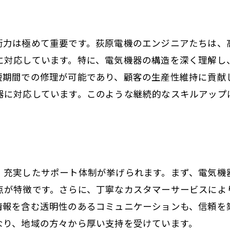
密着サービスが魅力の長野県の電気機器モーター修理
地域密着のメリットとは
地元企業だからできるサービス
術力は極めて重要です。荻原電機のエンジニアたちは、
に対応しています。特に、電気機器の構造を深く理解し
長年の信頼を築く秘訣
短期間での修理が可能であり、顧客の生産性維持に貢献
地域の皆様の声に応える姿勢
器に対応しています。このような継続的なスキルアップ
地域イベントへの積極的な参加
。
地元企業と共に成長する志
用から産業用まで幅広く対応！荻原電機の電気機器修
家庭用電気機器の修理実績
、充実したサポート体制が挙げられます。まず、電気機
産業用機器にも対応する技術力
点が特徴です。さらに、丁寧なカスタマーサービスによ
多様なニーズに応える柔軟性
情報を含む透明性のあるコミュニケーションも、信頼を
特殊機器への対応事例
なり、地域の方々から厚い支持を受けています。