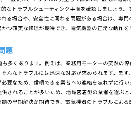
本的なトラブルシューティング手順を確認しましょう。
安心の料金体系と見積もり
われる場合や、安全性に関わる問題がある場合は、専門
問い合わせから修理完了までのフロー
速かつ確実な修理が期待でき、電気機器の正常な動作を
お得なメンテナンスプランの紹介
荻原電機の信頼できるアフターケア
問題
信頼の修理実績とお客様の声
題も多くあります。例えば、業務用モーターの突然の停
。そんなトラブルには迅速な対応が求められます。まず
が必要なため、信頼できる業者への連絡を忘れずに行い
提供されることが多いため、地域密着型の業者を選ぶと
問題の早期解決が期待でき、電気機器のトラブルによる