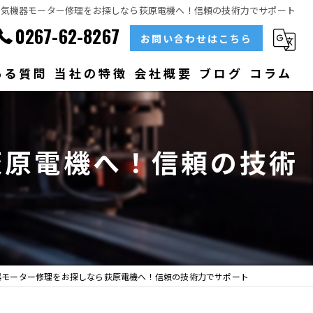
電気機器モーター修理をお探しなら荻原電機へ！信頼の技術力でサポート
0267-62-8267
お問い合わせはこちら
ある質問
当社の特徴
会社概要
ブログ
コラム
部品
荻原電機へ！信頼の技術
ベアリング
大型
メンテナンス
販売
器モーター修理をお探しなら荻原電機へ！信頼の技術力でサポート