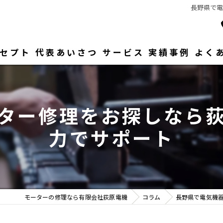
長野県で
セプト
代表あいさつ
サービス
実績事例
よく
ター修理をお探しなら
力でサポート
モーターの修理なら有限会社荻原電機
コラム
長野県で電気機