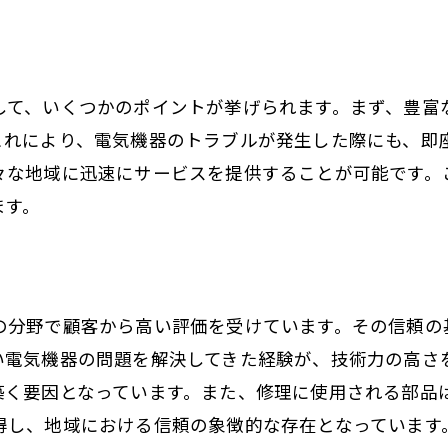
修理以外のコンサルティングサービス
機器の長寿命化を支援する
の技術力で安心！荻原電機の長野県モーター修理サー
して、いくつかのポイントが挙げられます。まず、豊富
高品質な修理技術の秘密
これにより、電気機器のトラブルが発生した際にも、即
長年の経験に裏打ちされた信頼感
々な地域に迅速にサービスを提供することが可能です。
部品調達力と製品知識
ます。
技術力向上に向けた取り組み
修理保証とアフターケアの充実
定期メンテナンスの重要性
の分野で顧客から高い評価を受けています。その信頼の
機器の悩みは荻原電機にお任せ！長野県での頼れるパ
い電気機器の問題を解決してきた経験が、技術力の高さ
相談しやすい環境作り
築く要因となっています。また、修理に使用される部品
お客様の声を大切にする姿勢
得し、地域における信頼の象徴的な存在となっています
実際に寄せられた声と解決事例