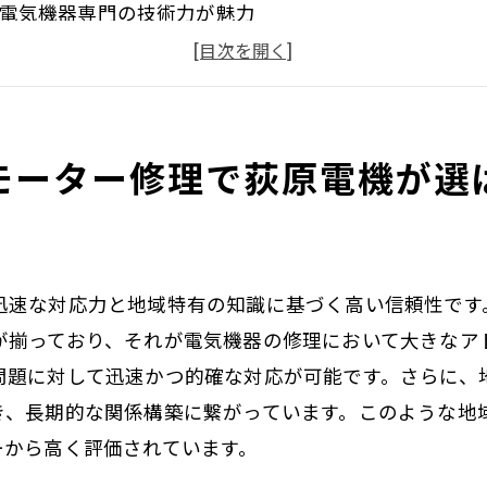
電気機器専門の技術力が魅力
顧客満足度の高いサポート体制
迅速な対応が可能な理由
信頼の証としての実績紹介
モーター修理で荻原電機が選
長野県全域でのサポート力
機器トラブルに迅速対応！長野県の荻原電機を頼ろう
トラブルシューティングの流れ
緊急対応が求められる電気機器問題
迅速な対応力と地域特有の知識に基づく高い信頼性です
迅速な対応を可能にする体制
が揃っており、それが電気機器の修理において大きなア
長野県内でのサービス展開
問題に対して迅速かつ的確な対応が可能です。さらに、
き、長期的な関係構築に繋がっています。このような地
電話一本で駆けつける迅速対応
ーから高く評価されています。
安心のアフターサポート