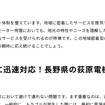
パートナーシップを築くための信頼
相談窓口の多様性と利便性
ト体制を整えています。地域に密着したサービスを提供
長野県での電気機器相談の窓口
モーター修理においても、地元の特性やニーズを理解し
豊富なエンジニアが支える荻原電機の電気機器修理
なサービスを受けられるのが特徴です。この地域密着型
経験豊富なスタッフの紹介
の期待に応え続けることでしょう。
エンジニアの専門分野とスキル
技術研修とスキルアップの取り組み
に迅速対応！長野県の荻原電
問題解決力が光る修理例
修理前後の丁寧な説明とアドバイス
エンジニアによる定期訪問サービス
県で電気機器のモーター修理を依頼するなら荻原電機
スにおいて避けて通れない問題です。まず重要なのは、
修理依頼の流れと手順
す。一般的に、トラブルが発生した際には、最初に電源