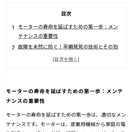
目次
モーターの寿命を延ばすための第一歩：メン
テナンスの重要性
故障を未然に防ぐ！早期発見の技術とその効
果
修理事例から学ぶ、信頼できる修理業者の選
び方
プロのアドバイス：モーターのパフォーマン
モーターの寿命を延ばすための第一歩：メンテ
スを最大限に引き出す方法
ナンスの重要性
部品の状態確認がもたらす長寿命の秘訣
モーターの寿命を延ばすための第一歩は、適切なメン
モーター修理の成功事例：実際に長寿命を実
テナンスです。モーターは、産業用機械から家庭の電
現したケース