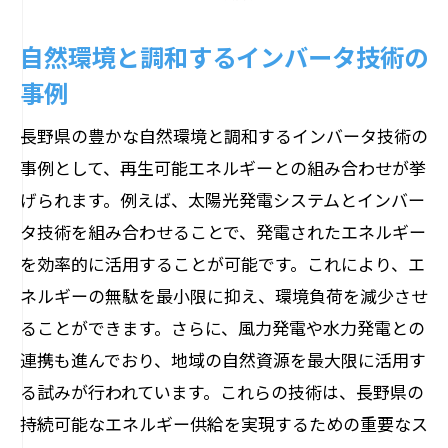
地元企業の技術革新事例
自然環境と調和するインバータ技術の
インバータ技術が変える製品設計
事例
市場における革新的製品の評価
技術革新がもたらすユーザー体験の向上
長野県の豊かな自然環境と調和するインバータ技術の
インバータ技術強化が進む長野県の電気機器
事例として、再生可能エネルギーとの組み合わせが挙
業界の現状
げられます。例えば、太陽光発電システムとインバー
地元企業の取り組みと成果
タ技術を組み合わせることで、発電されたエネルギー
を効率的に活用することが可能です。これにより、エ
技術革新を支える研究開発体制
ネルギーの無駄を最小限に抑え、環境負荷を減少させ
インバータ技術の導入事例
ることができます。さらに、風力発電や水力発電との
地域産業の現状と課題
連携も進んでおり、地域の自然資源を最大限に活用す
地元市場の動向と展望
る試みが行われています。これらの技術は、長野県の
インバータ技術がもたらす経済効果
持続可能なエネルギー供給を実現するための重要なス
長野県の電気機器におけるインバータ技術の