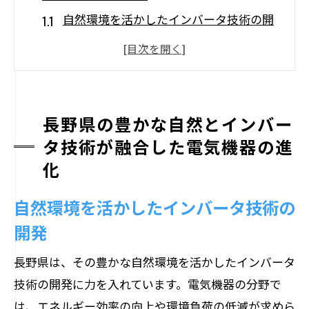
自然環境を活かしたインバータ技術の開
発
長野県の自然資源と再生可能エネルギー
の統合
エコフレンドリーな電気機器の進化
長野県の豊かな自然とインバー
自然環境と調和するインバータ技術の事
タ技術が融合した電気機器の進
例
化
地域の特徴を活かしたインバータ技術の
自然環境を活かしたインバータ技術の
メリット
開発
長野県の自然を守るための技術革新
長野県でのインバータ技術の強化がもたらす
長野県は、その豊かな自然環境を活かしたインバータ
電気機器の新たな可能性
技術の開発に力を入れています。電気機器の分野で
エネルギー効率向上のための技術革新
は、エネルギー効率の向上や環境負荷の低減が求めら