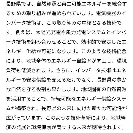
長野県では、自然資源と再生可能エネルギーを統合す
エコフレンドリーな製品開発
るための取り組みが進められています。電気機器のイ
環境負荷低減のための技術実証
ンバータ技術は、この取り組みの中核となる技術で
す。例えば、太陽光発電や風力発電システムとインバ
長野県の電気機器市場におけるインバータ技
ータ技術を組み合わせることで、効率的で安定したエ
術の重要な役割
ネルギー供給が可能になります。このような技術統合
産業用インバータの導入事例
により、地域全体のエネルギー自給率が向上し、環境
商業施設におけるエネルギー効率化
負荷も低減されます。さらに、インバータ技術はエネ
農業分野でのインバータ技術の応用
ルギーの安定供給を支えるだけでなく、長野県の豊か
家庭用電気機器におけるインバータの重
な自然を守る役割も果たします。地域固有の自然資源
要性
を活用することで、持続可能なエネルギー供給システ
インバータ技術がもたらすコスト削減効
ムが構築され、長野県の未来に向けた新たな可能性が
果
広がっています。このような技術革新により、地域経
地域経済への貢献
済の発展と環境保護が両立する未来が期待されます。