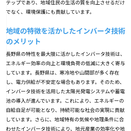
テップであり、地域住民の生活の質を向上させるだけ
実力とその応用
でなく、環境保護にも貢献しています。
高性能インバータの技術的特徴
地域の特徴を活かしたインバータ技術
具体的な応用事例とその効果
のメリット
地元企業の技術力と競争優位性
インバータ技術と再生可能エネルギーの
長野県の特性を最大限に活かしたインバータ技術は、
融合
エネルギー効率の向上と環境負荷の低減に大きく寄与
市場におけるインバータ技術の評価
しています。長野県は、寒冷地や山間部が多く存在
技術の未来とその展望
し、電力供給が不安定な場合もあります。そのため、
インバータ技術を活用した太陽光発電システムや蓄電
池の導入が進んでいます。これにより、エネルギーの
自給自足が可能となり、持続可能な社会の実現に貢献
しています。さらに、地域特有の気候や地理条件に合
わせたインバータ技術により、地元産業の効率化や地