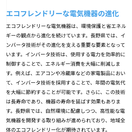
インバータ技術が変える長野県のエネルギー
エコフレンドリーな電気機器の進化
効率と電気機器の未来
エネルギー効率がもたらす未来の電気機
エコフレンドリーな電気機器は、環境保護と省エネル
器
ギーの観点から進化を続けています。長野県では、イ
次世代インバータ技術の研究開発
ンバータ技術がその進化を支える重要な要素となって
未来の家庭用エネルギー管理システム
います。インバータ技術は、使用する電力を効率的に
制御することで、エネルギー消費を大幅に削減しま
スマートグリッド技術との連携
す。例えば、エアコンや冷蔵庫などの家電製品におい
持続可能なエネルギー供給の実現
て、インバータ技術を採用することで、年間の電気代
未来型インバータ技術の展望
を大幅に節約することが可能です。さらに、この技術
長野県の先進的なインバータ技術がもたらす
は長寿命であり、機器の寿命を延ばす効果もありま
電気機器の革新
す。長野県では、自然環境に配慮しつつ、高性能な電
革新的なインバータ技術の事例
気機器を開発する取り組みが進められており、地域全
電気機器の性能向上とその実例
体のエコフレンドリー化が期待されています。