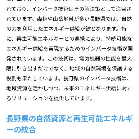
れており、インバータ技術はその解決策として注目さ
新たな用途でのインバータ技術の適用
れています。森林や山岳地帯が多い長野県では、自然
地元企業の競争力を高める技術開発
の力を利用したエネルギー供給が鍵となります。特
インバータ技術の進化がもたらす新たな
に、再生可能エネルギーとの連携により、持続可能な
市場機会
エネルギー供給を実現するためのインバータ技術が開
未来型電気機器の開発事例
発されています。この技術は、電気機器の性能を最大
長野県の技術者が挑む新たなインバータ
限に引き出すだけでなく、地域の自然環境を保護する
技術
役割も果たしています。長野県のインバータ技術は、
環境負荷を低減する長野県の最新インバータ
地域資源を活かしつつ、未来のエネルギー供給に対す
技術とは
るソリューションを提供しています。
環境保護に貢献するインバータ技術
長野県の自然資源と再生可能エネルギ
省エネルギー性能の向上
ーの統合
再生可能エネルギーとの連携強化
地球温暖化対策としての技術革新