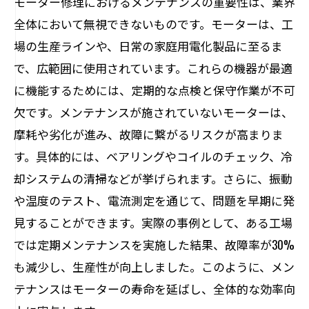
モーター修理におけるメンテナンスの重要性は、業界
とは？
全体において無視できないものです。モーターは、工
実例で学ぶ：メンテナンスがもたらす驚きの
場の生産ラインや、日常の家庭用電化製品に至るま
効果
で、広範囲に使用されています。これらの機器が最適
モーター修理業界を変える：メンテナンスの
に機能するためには、定期的な点検と保守作業が不可
未来と進化
欠です。メンテナンスが施されていないモーターは、
摩耗や劣化が進み、故障に繋がるリスクが高まりま
す。具体的には、ベアリングやコイルのチェック、冷
却システムの清掃などが挙げられます。さらに、振動
や温度のテスト、電流測定を通じて、問題を早期に発
見することができます。実際の事例として、ある工場
では定期メンテナンスを実施した結果、故障率が30%
も減少し、生産性が向上しました。このように、メン
テナンスはモーターの寿命を延ばし、全体的な効率向