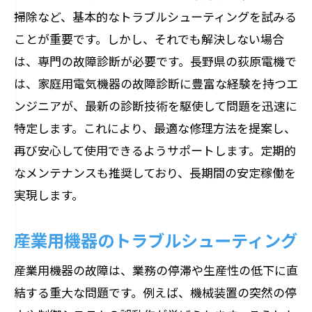
迅速な対応でトラブルを解決
掃除など、基本的なトラブルシューティングを試みる
顧客満足度を高めるフォローアップ
ことが重要です。しかし、それでも解決しない場合
事例紹介：実際の診断と修理の過程
は、専門の故障診断が必要です。長野県の荻原電機で
信頼と技術で選ぶ長野県の電気機器故障診断
は、家庭用電気機器の故障診断に豊富な経験を持つエ
なら荻原電機
ンジニアが、最新の診断技術を駆使して問題を迅速に
信頼できる故障診断サービスの選び方
特定します。これにより、最適な修理方法を提案し、
再び安心して使用できるようサポートします。定期的
荻原電機が選ばれる理由
なメンテナンスも推奨しており、長期間の安定稼働を
お客様の声：成功事例から学ぶ
実現します。
長野県内での実績と評価
技術力の高さが信頼の鍵
産業用機器のトラブルシューティング
アフターサポートの充実度
産業用機器の故障は、業務の停滞や生産性の低下に直
経験豊富なエンジニアが解説する電気機器故
結する重大な問題です。例えば、機械装置の突然の停
障の原因と対策