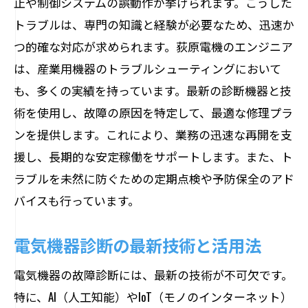
止や制御システムの誤動作が挙げられます。こうした
よくある電気機器故障の原因
トラブルは、専門の知識と経験が必要なため、迅速か
予防策と日常のメンテナンス方法
つ的確な対応が求められます。荻原電機のエンジニア
早期発見のためのチェックポイント
は、産業用機器のトラブルシューティングにおいて
エンジニアが教えるトラブルシューティ
も、多くの実績を持っています。最新の診断機器と技
ング
術を使用し、故障の原因を特定して、最適な修理プラ
故障しやすい部品とその対策法
ンを提供します。これにより、業務の迅速な再開を支
援し、長期的な安定稼働をサポートします。また、ト
長期的な故障防止のためのアドバイス
ラブルを未然に防ぐための定期点検や予防保全のアド
最新技術で解決する長野県の電気機器故障診
バイスも行っています。
断サービスの詳細
最新機器を用いた診断方法
電気機器診断の最新技術と活用法
技術革新と故障診断の進化
電気機器の故障診断には、最新の技術が不可欠です。
AIとIoTを活用したトラブルシューティン
特に、AI（人工知能）やIoT（モノのインターネット）
グ