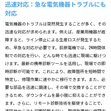
迅速対応：急な電気機器トラブルにも
トラブル発生時の初動対応の重要性
対応
専門家に相談するメリット
電気機器のトラブルは突然発生することが多く、その
問題解決までの具体的な流れ
迅速な対応が求められます。例えば、産業用機器が故
エンジニアの専門知識と経験
障すると、ライン停止による生産ロスが発生するた
迅速対応が可能な理由
め、早急な対応が必要です。荻原電機では、24時間体
長野県内の実績と信頼性
制での対応を行い、どんな時でも迅速に現場に駆けつ
荻原電機が提供する電気機器故障診断サービ
けます。最新の携帯診断ツールを活用し、現場での即
スの特徴と利点
時診断が可能です。これにより、故障箇所を短時間で
特定し、修理作業に速やかに移行できます。また、必
他社との違い：荻原電機の強み
要な部品を迅速に調達し、その場で交換することがで
故障診断サービスの流れと詳細
きるため、ダウンタイムを最小限に抑えることができ
コストパフォーマンスとサービス内容
ます。さらに、リモート診断技術を駆使することで、
専門的な対応と高い技術力
遠隔地からでも初期診断を行い、現場到着前に修理方