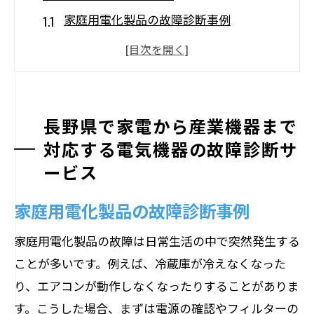
家庭用電化製品の故障診断事例
産業用機器のトラブルシューティング
電気機器診断の最新技術と活用法
迅速対応：急な電気機器トラブルにも対
応
長野県で家電から産業機器まで
なぜ専門業者に依頼するべきか
対応する電気機器の故障診断サ
ービス
長野県の電気機器診断サービスの特徴
荻原電機の専門家による迅速で的確な電気機
家庭用電化製品の故障診断事例
器故障診断の流れ
家庭用電化製品の故障は日常生活の中で突然発生する
初期診断の重要性とその方法
ことが多いです。例えば、冷蔵庫が冷えなくなった
問題箇所の特定と原因究明
り、エアコンが動作しなくなったりすることがありま
修理プランの提案と見積もり
す。こうした場合、まずは電源の確認やフィルターの