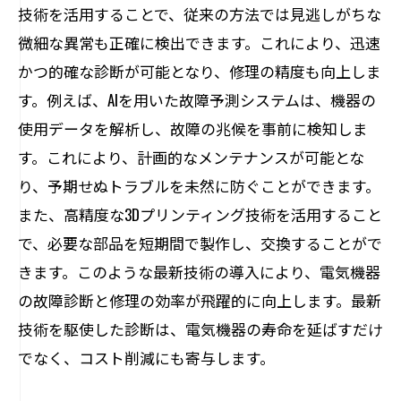
技術を活用することで、従来の方法では見逃しがちな
デジタルツールで迅速対応
微細な異常も正確に検出できます。これにより、迅速
エンジニアの技術研修と資格取得
かつ的確な診断が可能となり、修理の精度も向上しま
最新技術を導入するメリット
す。例えば、AIを用いた故障予測システムは、機器の
家庭用から産業用まで安心の電気機器故障診
使用データを解析し、故障の兆候を事前に検知しま
断は荻原電機にお任せ
す。これにより、計画的なメンテナンスが可能とな
家庭用電化製品の故障診断の手順
り、予期せぬトラブルを未然に防ぐことができます。
産業用機器の診断と修理事例
また、高精度な3Dプリンティング技術を活用すること
で、必要な部品を短期間で製作し、交換することがで
幅広い電気機器に対応する汎用性
きます。このような最新技術の導入により、電気機器
安心のサポート体制と保証内容
の故障診断と修理の効率が飛躍的に向上します。最新
お客様満足度の向上を目指して
技術を駆使した診断は、電気機器の寿命を延ばすだけ
長野県内での対応エリアとサービス内容
でなく、コスト削減にも寄与します。
長野県での電気機器トラブル解決なら荻原電
機の専門家に相談