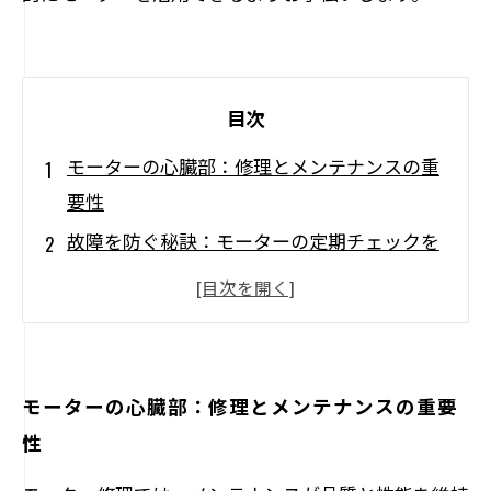
目次
モーターの心臓部：修理とメンテナンスの重
要性
故障を防ぐ秘訣：モーターの定期チェックを
行おう
摩耗部品の交換がもたらす効果とは？
潤滑油と過熱対策でモーターの寿命を延ばす
実践的なアドバイスでトラブルシューティン
モーターの心臓部：修理とメンテナンスの重要
グをマスターしよう
性
モーターを最大限に活用するためのポイント