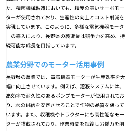
た、精密機械製造においても、精度の高いサーボモー
建設業でのモーター使用による生産性向
ターが使用されており、生産性の向上とコスト削減を
上
実現しています。このように、多様な電気機器モータ
物流業界でのモーター導入事例
ーの導入により、長野県の製造業は競争力を高め、持
小規模ビジネスの成長を支えるモーター
続可能な成長を目指しています。
技術
電気機器モーターが長野県の製造業に与える
農業分野でのモーター活用事例
エネルギー効率向上の影響
長野県の農業では、電気機器モーターが生産効率を大
省エネモーターの導入効果
幅に向上させています。例えば、灌漑システムには、
電力消費削減の具体例
高効率で耐久性のあるポンプモーターが使用されてお
コスト削減と環境負荷軽減の実際
り、水の供給を安定させることで作物の品質を保って
再生可能エネルギーとの連携
います。また、収穫機やトラクターにも高性能なモー
製造プロセスの最適化
ターが搭載されており、作業時間を短縮し労働力を削