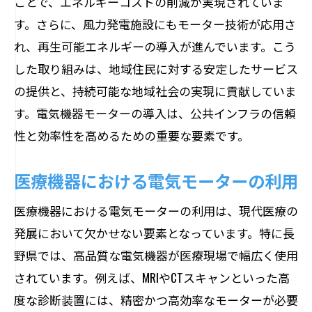
ことで、エネルギーコストの削減が実現されていま
ノベーション
す。さらに、風力発電施設にもモーター技術が応用さ
れ、再生可能エネルギーの導入が進んでいます。こう
新技術の導入と開発
した取り組みは、地域住民に対する安定したサービス
現場での実証実験
の提供と、持続可能な地域社会の実現に貢献していま
大学との共同研究
す。電気機器モーターの導入は、公共インフラの信頼
スタートアップ企業の支援
性と効率性を高めるための重要な要素です。
デジタルトランスフォーメーションとモ
ーター
医療機器における電気モーターの利用
持続可能な未来を目指して
医療機器における電気モーターの利用は、現代医療の
地域密着型の電気機器モーター導入事例から
発展において欠かせない要素となっています。特に長
学ぶ長野県の未来
野県では、高品質な電気機器が医療現場で幅広く使用
地域企業との連携事例
されています。例えば、MRIやCTスキャンといった高
住民参加型プロジェクト
度な診断装置には、精密かつ高効率なモーターが必要