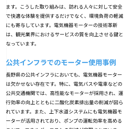
環境保護への貢献
ます。こうした取り組みは、訪れる人々に対して安全
で快適な体験を提供するだけでなく、環境負荷の軽減
持続可能な開発目標（SDGs）との関連
にも寄与しています。電気機器モーターの技術革新
地域社会への影響
は、観光業界におけるサービスの質を向上させる鍵と
政策支援と電気機器モーターの普及
なっています。
耐久性の高い電気機器モーターが長野県内で
選ばれる理由
公共インフラでのモーター使用事例
過酷な気候条件への対応
長野県の公共インフラにおいても、電気機器モーター
メンテナンスの容易さ
は欠かせない存在です。特に、電気バスや電車などの
長寿命とコスト効率
公共交通機関では、高性能なモーターが採用され、運
高品質な製品選定のポイント
行効率の向上とともに二酸化炭素排出量の削減が図ら
ユーザーの声と評価
れています。また、上下水道システムにも電気機器モ
導入事例から学ぶ選定基準
ーターが活用されており、ポンプの運転効率を高める
電気機器モーターがもたらす長野県の産業イ