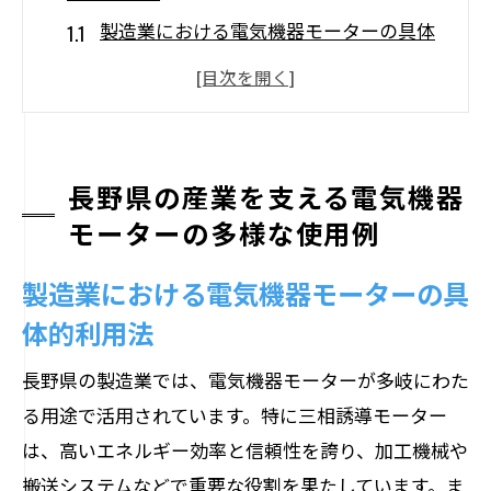
製造業における電気機器モーターの具体
的利用法
農業分野でのモーター活用事例
観光業での電気機器モーターの導入事例
公共インフラでのモーター使用事例
長野県の産業を支える電気機器
医療機器における電気モーターの利用
モーターの多様な使用例
教育機関での電気機器モーターの活用法
製造業における電気機器モーターの具
地域産業の発展に貢献する電気機器モーター
体的利用法
の具体的活用事例
食品加工業におけるモーターの役割
長野県の製造業では、電気機器モーターが多岐にわた
る用途で活用されています。特に三相誘導モーター
エネルギー効率を改善するためのモータ
は、高いエネルギー効率と信頼性を誇り、加工機械や
ー活用
搬送システムなどで重要な役割を果たしています。ま
伝統工芸におけるモーターの新たな挑戦