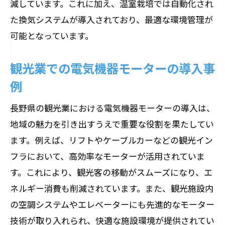
減しています。これに加え、温室栽培では自動化され
エネルギー管理システムとの統合
た換気システムが導入されており、最適な環境管理が
農業分野での電気機器モーター活用による生
可能となっています。
産性向上の実例
灌漑システムの効率化
観光業での電気機器モーターの導入事
農業機械の自動化とモーターの役割
例
温室栽培でのモーター利用
長野県の観光業における電気機器モーターの導入は、
収穫プロセスの効率化
地域の魅力を引き出すうえで重要な役割を果たしてい
ポンプシステムの最適化
ます。例えば、リフトやケーブルカーなどの観光イン
農業ロボットとモーターの連携
フラにおいて、高効率なモーターが活用されていま
長野県の環境と経済を支える電気機器モータ
す。これにより、観光客の移動がスムーズになり、エ
ーの役割
ネルギー消費も削減されています。また、観光施設内
クリーンエネルギーの推進
の空調システムやエレベーターにも先進的なモーター
地元経済の活性化
技術が取り入れられ、快適な施設環境が提供されてい