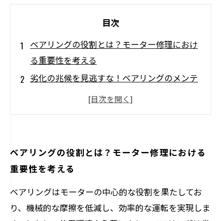
目次
ベアリングの役割とは？モーター修理におけ
る重要性を考える
劣化の兆候を見逃すな！ベアリングのメンテ
ナンスの必要性
具合の悪いベアリングがもたらす影響とは？
パフォーマンスダウンの真実
知っておきたい！ベアリング修理の具体的な
ベアリングの役割とは？モーター修理における
手法と必要な工具
重要性を考える
実践！適切な修理方法がもたらすコスト削減
ベアリングはモーターの中心的な役割を果たしてお
と設備延命
り、機械的な摩擦を低減し、効率的な運転を実現しま
モーターの性能を最大限に引き出すために知