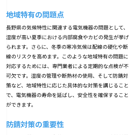
コネクタの緩みが引き起こす問題
地域特有の問題点
緩みを防ぐための注意点
定期点検でのチェック方法
長野県の気候特性に関連する電気機器の問題として、
緩み発見時の対処方法
湿度が高い夏季における内部腐食やカビの発生が挙げ
専門業者による点検のメリット
られます。さらに、冬季の寒冷気候は配線の硬化や断
線のリスクを高めます。このような地域特有の問題に
コネクタの適切なメンテナンス
対応するためには、専門業者による定期的な点検が不
電気機器の故障リスクを減らすための点検プ
可欠です。湿度の管理や断熱材の使用、そして防錆対
ロセス
策など、地域特性に応じた具体的な対策を講じること
点検プロセスの基本
で、電気機器の寿命を延ばし、安全性を確保すること
段階的な点検手順
ができます。
リスク管理の方法
故障原因の特定と対処
防錆対策の重要性
予防保全と定期点検