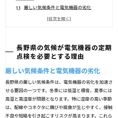
厳しい気候条件と電気機器の劣化
四季の変化が与える影響
点検のタイミングと気候の関係
地域特有の問題点
防錆対策の重要性
長野県の気候が電気機器の定期
点検を必要とする理由
定期点検の頻度と気候
湿度と温度の変化が電気機器に与える影響
厳しい気候条件と電気機器の劣化
湿度が電気機器に与えるダメージ
長野県の厳しい気候条件は、電気機器の劣化を加速さ
温度変化による部品の劣化
せる要因の一つです。冬季には低温と積雪、夏季には
結露とその対策
高温と高湿度が問題となります。特に湿度の高い季節
温度管理の重要性
は、配線やコネクタに錆びや腐食が生じやすく、接触
湿度管理の方法
不良や短絡を引き起こすリスクが高まります。これら