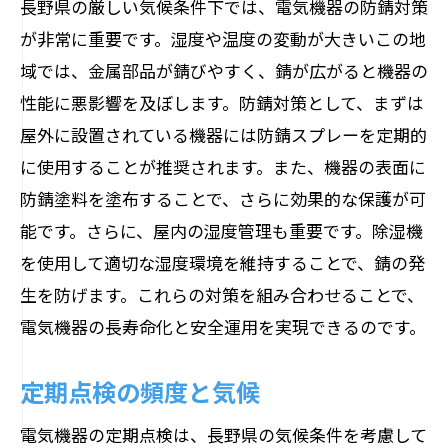
長野県の厳しい気候条件下では、電気機器の防錆対策
専門業者の役割
が非常に重要です。湿度や温度の変動が大きいこの地
長期的なコスト削減を実現する電気機器の定
域では、金属部品が錆びやすく、錆が広がると機器の
期点検
性能に悪影響を及ぼします。防錆対策として、まずは
定期点検のコストとメリット
屋外に設置されている機器には防錆スプレーを定期的
長期的な視点からのコスト削減
に使用することが推奨されます。また、機器の表面に
防錆塗料を塗布することで、さらに効果的な保護が可
点検による故障防止
能です。さらに、屋内の湿度管理も重要です。除湿機
コスト効率の良い点検方法
を使用して適切な湿度環境を維持することで、錆の発
点検計画の立て方
生を防げます。これらの対策を組み合わせることで、
専門業者の活用とコスト削減
電気機器の長寿命化と安全運用を実現できるのです。
定期点検の頻度と気候
電気機器の定期点検は、長野県の気候条件を考慮して