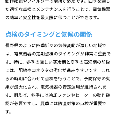
動作確認やフィルターの清掃が必須です。四季を通じ
専門業者選びのポイント
た適切な点検とメンテナンスを行うことで、電気機器
専門業者による長期的なサポート
の効率と安全性を最大限に保つことができます。
プロの目が見逃さないポイント
点検のタイミングと気候の関係
長野県における電気機器の寿命を延ばす方法
長寿命化のための日常管理
長野県のように四季折々の気候変動が激しい地域で
は、電気機器の定期点検のタイミングが非常に重要で
定期点検の効果
す。特に、冬季の厳しい寒冷期と夏季の高湿期の前後
部品交換のタイミング
には、配線やコネクタの劣化が進みやすいです。これ
予防保全の重要性
らの時期に合わせて点検を行うことで、予防保守の効
適切な使用環境の確保
果が最大化され、電気機器の安定運用が維持されま
長寿命化のためのアクションプラン
す。例えば、冬季には冷却ファンやヒーターの動作確
定期点検で早期発見するコネクタの緩みとそ
認が必要ですし、夏季には防湿対策の点検が重要で
の対策
す。