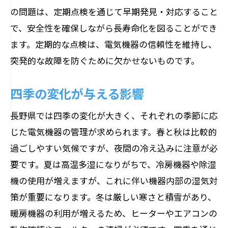
定期点検でのチェックポイント
の問題は、定期点検を通じて早期発見・対応すること
配線の腐食を防ぐための定期点検の重要性
で、安全性を確保しながら長寿命化を図ることができ
腐食の原因とその対策
ます。定期的な点検は、電気機器の信頼性を維持し、
突発的な故障を防ぐために欠かせないものです。
配線の点検方法
定期点検での発見事例
四季の変化が与える影響
専門業者による配線点検の必要性
長野県では四季の変化が大きく、それぞれの季節に応
腐食防止のためのメンテナンス
じた電気機器の管理が求められます。春と秋は比較的
腐食によるリスクとその影響
過ごしやすい気候ですが、夜間の冷え込みに注意が必
専門業者による電気機器点検が推奨される理
要です。夏は高温多湿になりがちで、冷房機器や除湿
由
機の使用が増えますが、これに伴い機器内部の湿気対
専門業者の知識と技術
策が重要になります。冬は厳しい寒さと積雪があり、
自分で行う点検の限界
暖房機器の利用が増えるため、ヒーターやエアコンの
専門業者の点検プロセス