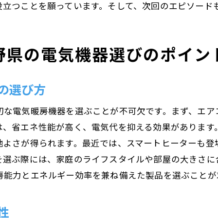
役立つことを願っています。そして、次回のエピソード
寒冷地向けの暖房機器の選び方ガイド
電気代を抑える暖房機器の選択肢
野県の電気機器選びのポイン
寒冷地での使用に適した暖房機器の性能比較
ユーザーに人気の暖房機器とその理由
の選び方
長野県での冬を快適に過ごすための暖房機器
切な電気暖房機器を選ぶことが不可欠です。まず、エア
は、省エネ性能が高く、電気代を抑える効果があります
よさが得られます。最近では、スマートヒーターも登場し
を選ぶ際には、家庭のライフスタイルや部屋の大きさに
房能力とエネルギー効率を兼ね備えた製品を選ぶことが
性