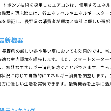
業務用機器の選び方と注意点
ヒートポンプ技術を採用したエアコンは、使用するエネ
長野県での電気機器利用の実例紹介
気機器を選ぶ際には、省エネラベルやエネルギースター
長野県の特性に合わせたおすすめ電気機器の紹介
率を保証し、長野県の消費者が環境と家計に優しい選択
長野県特有の自然環境に強い電気機器
地域の気候を活かした電気機器の選び方
最新機器
長野県で人気のブランドとその特長
、長野県の厳しい冬や暑い夏においても効果的です。省
地域特性に適した電気機器の活用法
快適な室内環境を維持します。また、スマートメーター
長野県での実際の使用事例とユーザーの声
、無駄なエネルギー消費を防ぐことができます。さらに
長野県の四季に対応する電気機器
用状況に応じて自動的にエネルギー消費を調整します。
長野県での生活を快適にする電気機器の選び方
両方に優しい生活を実現できます。最新機器を上手に活
快適な生活空間を作る家電選びのコツ
長野県での生活に適した電気機器のポイント
器ランキング
生活の質を向上させる最新電気機器