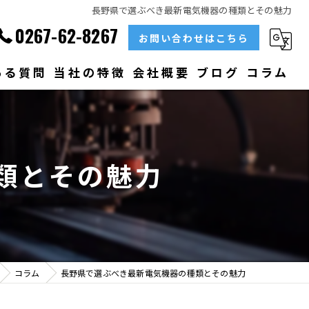
長野県で選ぶべき最新電気機器の種類とその魅力
0267-62-8267
お問い合わせはこちら
ある質問
当社の特徴
会社概要
ブログ
コラム
部品
ベアリング
類とその魅力
大型
メンテナンス
販売
コラム
長野県で選ぶべき最新電気機器の種類とその魅力