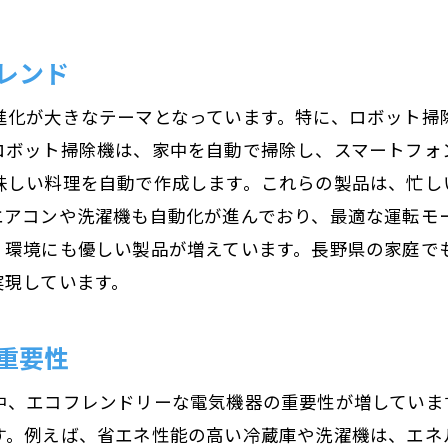
長野県の気候に対応した省エネ電気機器の魅力
省エネ性能の高いエアコンの選び方
レンド
エネルギーを節約する照明機器の紹介
進化が大きなテーマとなっています。特に、ロボット掃
太陽光発電システムとの連携が可能な電気機器
ロボット掃除機は、家中を自動で掃除し、スマートフォ
地域特性に応じたエネルギー効率改善の工夫
味しい料理を自動で作成します。これらの製品は、忙し
長野県の自然環境を考慮した省エネ家電
エアコンや洗濯機も自動化が進んでおり、最適な運転モ
省エネ技術で快適な住環境を実現する方法
、環境にも優しい製品が増えています。長野県の家庭で
家庭用から業務用まで長野県で選ぶべき電気機器
実現しています。
家庭用電気機器の選定ポイント
業務用電気機器の最新トレンド
重要性
家庭用と業務用の電気機器の違い
中、エコフレンドリーな電気機器の重要性が増していま
長野県の家庭に適したおすすめ電気機器
す。例えば、省エネ性能の高い冷蔵庫や洗濯機は、エネ