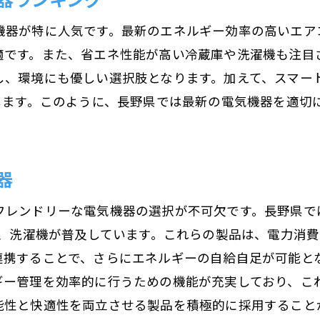
季節ごとの必須電気機器の紹介
機器が特に人気です。最新のエネルギー効率の高いエア
日常生活を豊かにする電気機器の活用方法
適です。また、省エネ性能が高い冷蔵庫や洗濯機も注目
し、環境にも優しい選択肢となります。加えて、スマー
長野県で快適な生活を支える電気機器
します。このように、長野県では最新の電気機器を適切
長野県で今話題の電気機器とその実力
最新技術を搭載した注目の電気機器
長野県で話題のスマート家電の実力
器
評判の高い電気機器のユーザーレビュー
フレンドリーな電気機器の選択が不可欠です。長野県で
最新の電気機器がもたらす便利な機能
庫、洗濯機が普及しています。これらの製品は、電力消費
長野県で人気の電気機器とその評価
連携することで、さらにエネルギーの自給自足が可能と
実際に使ってみた感想とおすすめポイント
ギー管理を効率的に行うための機能が充実しており、こ
長野県の寒冷地に最適な最新暖房機器の選び方
能性と快適性を両立させる製品を積極的に採用すること
最新の暖房技術とその特徴