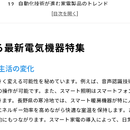
自動化技術が進む家電製品のトレンド
エコフレンドリーな電気機器の重要性
家庭での消費電力を最適化する最新機器
長野県で人気の高い最新電気機器ランキング
る最新電気機器特集
持続可能な生活を支える電気機器
寒冷地に最適な長野県の電気機器選びのポイント
生活の変化
寒さ対策の基本：電気暖房機器の選び方
断熱性を高める電気機器の重要性
きく変える可能性を秘めています。例えば、音声認識技
エネルギー効率の高い暖房器具の選定基準
の操作が可能です。また、スマート照明はスマートフォ
寒冷地特有の湿度管理に適した家電
きます。長野県の寒冷地では、スマート暖房機器が特に
エネルギー効率を高めながら快適な室温を保持します。
冬季の停電対策に備えるバッテリー機器
約にもつながります。スマート家電の導入によって、日
雪対策に必要な電気機器の種類