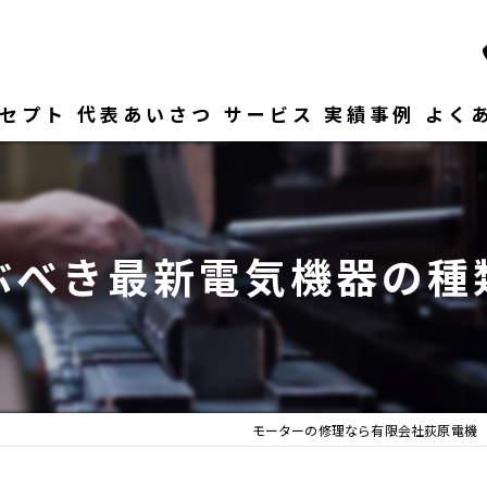
セプト
代表あいさつ
サービス
実績事例
よく
ぶべき最新電気機器の種
モーターの修理なら有限会社荻原電機