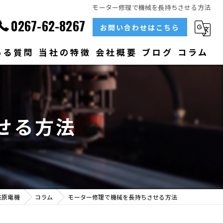
モーター修理で機械を長持ちさせる方法
0267-62-8267
お問い合わせはこちら
ある質問
当社の特徴
会社概要
ブログ
コラム
部品
ベアリング
せる方法
大型
メンテナンス
販売
荻原電機
コラム
モーター修理で機械を長持ちさせる方法