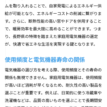
ムを取り入れることで、自家発電によるエネルギー供
長野県内への迅速な配送サービス
給が可能となり、エネルギーコストの削減に繋がりま
長野県で手に入れる最新の電気機器製品選び
す。さらに、断熱性能の高い窓やドアを併用すること
のポイント
で、暖房効率を最大限に高めることができます。つま
最新技術を搭載した電気機器の紹介
り、長野県の特徴を踏まえた家庭用電気機器の選定
省エネ性能を重視した製品選び
が、快適で省エネな生活を実現する鍵となります。
使用用途に応じた最適な機器選び
購入前にチェックすべきポイント
使用頻度と電気機器寿命の関係
長野県内での人気製品ランキング
電気機器の選び方を考える際、使用頻度とその寿命の
実際の使用者の声を参考にした製品選び
関係も無視できません。家庭用電気機器は、使用頻度
地域特性に合った電気機器長野県のおすすめ
が高いほど消耗が早くなるため、耐久性の高い製品を
と選び方
選ぶことが重要です。例えば、日常的に使う冷蔵庫や
長野県特有の環境に適した製品
洗濯機などは、品質の高いものを選ぶことで長期間安