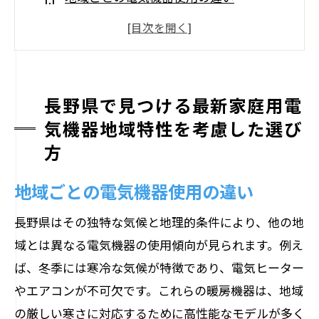
長野県の家庭に合う省エネ電化製品とは
住宅環境に適した家庭用電気機器の選び
方
使用頻度と電気機器寿命の関係
長野県で見つける最新家庭用電
長野県で人気の家庭用電気機器ランキン
気機器地域特性を考慮した選び
グ
方
地域特有のニーズに応える製品紹介
地域ごとの電気機器使用の違い
長野県の気候に最適な家庭用電気機器指南
長野県はその独特な気候と地理的条件により、他の地
寒冷地向けの暖房機器の選び方
域とは異なる電気機器の使用傾向が見られます。例え
夏を快適に過ごすための冷房機器
ば、冬季には寒冷な気候が特徴であり、電気ヒーター
湿度調節が必要な家庭向け電化製品
やエアコンが不可欠です。これらの暖房機器は、地域
長野県での電気料金節約方法
の厳しい寒さに対応するために高性能なモデルが多く