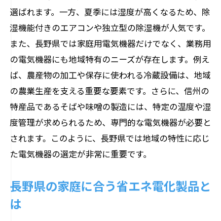
季節ごとの電気機器メンテナンスポイン
選ばれます。一方、夏季には湿度が高くなるため、除
ト
湿機能付きのエアコンや独立型の除湿機が人気です。
気候変動に対応した最新電気機器
また、長野県では家庭用電気機器だけでなく、業務用
業務用電気機器最新トレンド長野県での選び
の電気機器にも地域特有のニーズが存在します。例え
方
ば、農産物の加工や保存に使われる冷蔵設備は、地域
省エネ性能が高い業務用電気機器とは
の農業生産を支える重要な要素です。さらに、信州の
特産品であるそばや味噌の製造には、特定の温度や湿
長野県のビジネス環境に適した機器の選
度管理が求められるため、専門的な電気機器が必要と
び方
されます。このように、長野県では地域の特性に応じ
業務効率を上げる最新電気機器
た電気機器の選定が非常に重要です。
信頼性の高いメーカーとその製品
地域密着型サービスを提供する業者の選
長野県の家庭に合う省エネ電化製品と
び方
は
業務用電気機器のメンテナンスと管理方