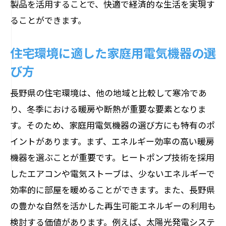
製品を活用することで、快適で経済的な生活を実現す
業務用にも強い荻原電機の製品紹介
ることができます。
長野県特有のニーズに応える製品選び
専門家による電気機器の選び方のコツ
住宅環境に適した家庭用電気機器の選
荻原電機ならではのアフターサービス
び方
地域に根ざした電気機器選びのポイント
長野県の住宅環境は、他の地域と比較して寒冷であ
ネット通販でも安心長野県で見つける信頼の
り、冬季における暖房や断熱が重要な要素となりま
電気機器
す。そのため、家庭用電気機器の選び方にも特有のポ
ネット通販での電気機器購入の注意点
イントがあります。まず、エネルギー効率の高い暖房
信頼できるオンラインショップの選び方
機器を選ぶことが重要です。ヒートポンプ技術を採用
口コミを活用した製品選びのコツ
したエアコンや電気ストーブは、少ないエネルギーで
ネット通販と実店舗のメリット・デメリ
効率的に部屋を暖めることができます。また、長野県
ット
の豊かな自然を活かした再生可能エネルギーの利用も
検討する価値があります。例えば、太陽光発電システ
オンラインで購入する際のアフターケア