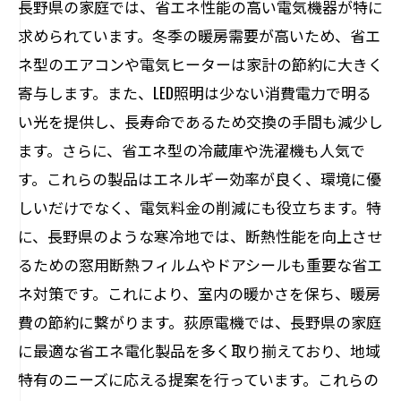
長野県の家庭では、省エネ性能の高い電気機器が特に
法
求められています。冬季の暖房需要が高いため、省エ
地域密着型の電気機器選び長野県のおすすめ
ネ型のエアコンや電気ヒーターは家計の節約に大きく
購入先
寄与します。また、LED照明は少ない消費電力で明る
地元の大型家電量販店の特徴と選び方
い光を提供し、長寿命であるため交換の手間も減少し
地域密着型の電器店を選ぶポイント
ます。さらに、省エネ型の冷蔵庫や洗濯機も人気で
ネット通販と実店舗の比較
す。これらの製品はエネルギー効率が良く、環境に優
アフターサービスが充実している店舗紹
しいだけでなく、電気料金の削減にも役立ちます。特
介
に、長野県のような寒冷地では、断熱性能を向上させ
長野県内での電気機器購入の利点
るための窓用断熱フィルムやドアシールも重要な省エ
口コミで評判の良い電気機器店
ネ対策です。これにより、室内の暖かさを保ち、暖房
費の節約に繋がります。荻原電機では、長野県の家庭
荻原電機が教える長野県での最適な電気機器
に最適な省エネ電化製品を多く取り揃えており、地域
ガイド
特有のニーズに応える提案を行っています。これらの
荻原電機のおすすめ家庭用電気機器