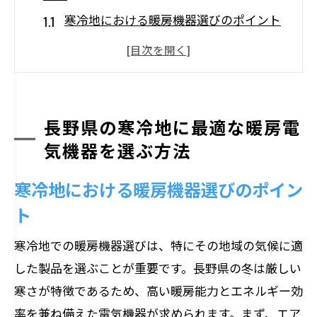
寒冷地における暖房機器選びのポイント
長野県で人気の暖房電気機器ベストプラ
クティス
最新技術を取り入れた寒冷地用暖房機器
長野県の冬を快適に過ごすための暖房機
長野県の寒冷地に最適な暖房電
器選び
気機器を選ぶ方法
暖房電気機器の省エネ性能とその選び方
寒冷地における暖房機器選びのポイン
寒冷地向け暖房機器のメンテナンス方法
ト
省エネ性能が高い家庭用電気機器の選び方
家庭用電気機器の省エネ基準とは
寒冷地での暖房機器選びは、特にその地域の気候に適
した製品を選ぶことが重要です。長野県の冬は厳しい
省エネ性能に優れた家電製品の選び方
寒さが特徴であるため、高い暖房能力とエネルギー効
長野県で手に入る省エネ家電の特徴
率を兼ね備えた電気機器が求められます。まず、エア