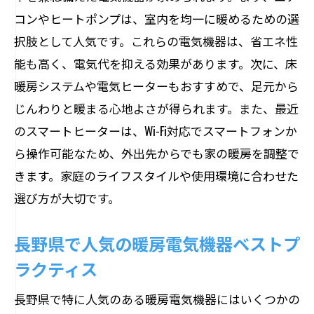
省エネ家電がもたらす環境と経済への影
コンやヒートポンプは、室内を均一に暖めるための選
響
択肢として人気です。これらの電気機器は、省エネ性
家庭用省エネ電気機器の最新トレンド
能も高く、電気代を抑える効果があります。次に、床
電気機器の省エネ性能を最大限に活用す
暖房システムや電気ヒーターもおすすめで、足元から
る方法
じんわりと暖まる心地よさが得られます。また、最近
長野県のビジネスに役立つ最新の業務用電気
のスマートヒーターは、Wi-Fi対応でスマートフォンか
機器
ら操作可能なため、外出先からでも家の暖房を調整で
業務用電気機器の最新トレンド
きます。家庭のライフスタイルや使用環境に合わせた
長野県で注目される業務用機器の特徴
選び方が大切です。
業務効率を上げるための電気機器選びの
長野県で人気の暖房電気機器ベストプ
ポイント
ラクティス
業務用電気機器のメンテナンスと管理
長野県のビジネスに最適な業務用電気機
長野県で特に人気のある暖房電気機器にはいくつかの