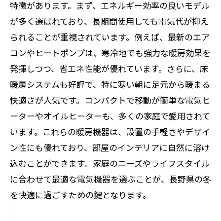
器の選び方
特徴があります。まず、エネルギー効率の良いモデル
業務用機器の導入事例とその効果
が多く選ばれており、長期間使用しても電気代が抑え
られることが重視されています。例えば、最新のエア
荻原電機が推薦する長野県で使える家庭用電
コンやヒートポンプは、寒冷地でも強力な暖房効果を
気機器
発揮しつつ、省エネ性能が優れています。さらに、床
荻原電機のおすすめ家庭用電気機器
暖房システムも好評で、特に寒い朝に足元から暖まる
長野県で使える人気の家庭用電気機器
快適さが人気です。コンパクトで移動が簡単な電気ヒ
荻原電機が選ぶ、省エネ性能の高い家電
ーターやオイルヒーターも、多くの家庭で愛用されて
家庭用電気機器の選び方：荻原電機の視
います。これらの暖房機器は、設置の手軽さやデザイ
点
ン性にも優れており、部屋のインテリアに自然に溶け
長野県の気候に適した家庭用電気機器
込むことができます。家庭のニーズやライフスタイル
荻原電機の技術で選ぶ信頼の家庭用電気
に合わせて最適な電気機器を選ぶことが、長野県の冬
機器
を快適に過ごすための鍵となります。
地域特性を考慮した長野県の電気機器の選び