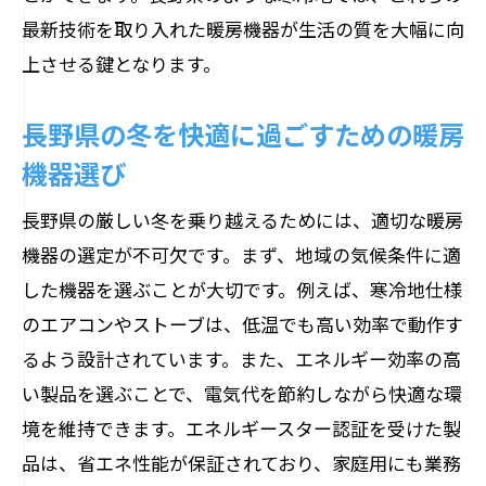
長野県で注目の省エネ暖房機器の特徴
最新技術を取り入れた暖房機器が生活の質を大幅に向
寒冷地向け暖房機器の選び方とポイント
上させる鍵となります。
省エネ暖房機器がもたらす経済的効果
長野県の冬を快適に過ごすための暖房
最新の省エネ技術を取り入れた寒冷地用
暖房機器
機器選び
長野県の冬を乗り切る省エネ暖房機器
長野県の厳しい冬を乗り越えるためには、適切な暖房
長野県で最適な家庭用電気機器を見つけるポ
機器の選定が不可欠です。まず、地域の気候条件に適
イント
した機器を選ぶことが大切です。例えば、寒冷地仕様
長野県で家庭用電気機器を選ぶ際のポイ
のエアコンやストーブは、低温でも高い効率で動作す
ント
るよう設計されています。また、エネルギー効率の高
家庭用電気機器の選び方：長野県の視点
い製品を選ぶことで、電気代を節約しながら快適な環
から
境を維持できます。エネルギースター認証を受けた製
品は、省エネ性能が保証されており、家庭用にも業務
地域の特性を活かした家庭用電気機器の