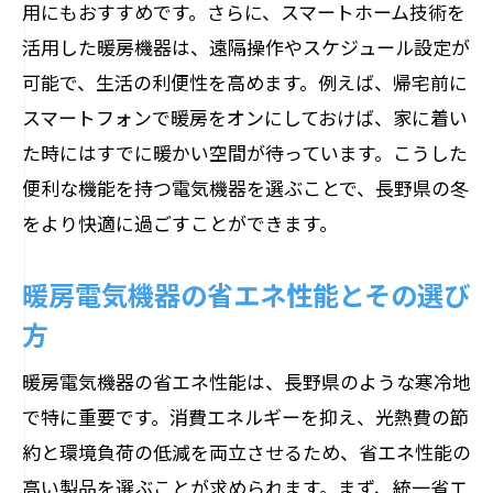
用にもおすすめです。さらに、スマートホーム技術を
選定
活用した暖房機器は、遠隔操作やスケジュール設定が
長野県でおすすめの家庭用電気機器
可能で、生活の利便性を高めます。例えば、帰宅前に
家庭用電気機器の最新トレンドと選び方
スマートフォンで暖房をオンにしておけば、家に着い
長野県の家庭に最適な電気機器の特徴
た時にはすでに暖かい空間が待っています。こうした
荻原電機の専門知識で選ぶ長野県の業務用電
便利な機能を持つ電気機器を選ぶことで、長野県の冬
気機器
をより快適に過ごすことができます。
荻原電機が推薦する業務用電気機器
長野県で使える業務用電気機器の特徴
暖房電気機器の省エネ性能とその選び
業務用電気機器の選び方：荻原電機の視
方
点
暖房電気機器の省エネ性能は、長野県のような寒冷地
荻原電機が選ぶ、信頼の業務用電気機器
で特に重要です。消費エネルギーを抑え、光熱費の節
長野県のビジネスに最適な業務用機器
約と環境負荷の低減を両立させるため、省エネ性能の
業務効率を上げる電気機器の選定基準
高い製品を選ぶことが求められます。まず、統一省エ