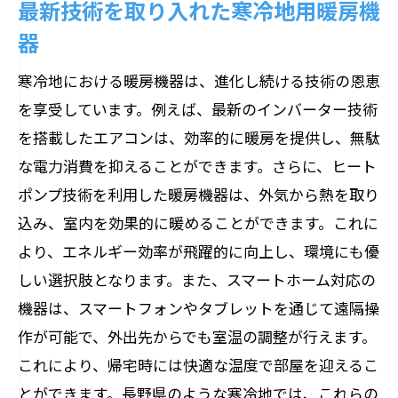
最新技術を取り入れた寒冷地用暖房機
方
器
長野県の気候に適した電気機器選び
地域特性を活かした電気機器の選定ポイ
寒冷地における暖房機器は、進化し続ける技術の恩恵
ント
を享受しています。例えば、最新のインバーター技術
長野県で人気の電気機器の特徴
を搭載したエアコンは、効率的に暖房を提供し、無駄
地域の特性を考慮した電気機器選びのヒ
な電力消費を抑えることができます。さらに、ヒート
ント
ポンプ技術を利用した暖房機器は、外気から熱を取り
込み、室内を効果的に暖めることができます。これに
長野県で使用できる省エネ電気機器の選
より、エネルギー効率が飛躍的に向上し、環境にも優
び方
しい選択肢となります。また、スマートホーム対応の
地域に根ざした電気機器の選定基準
機器は、スマートフォンやタブレットを通じて遠隔操
寒冷地向けの省エネ暖房電気機器トップピッ
作が可能で、外出先からでも室温の調整が行えます。
ク
これにより、帰宅時には快適な温度で部屋を迎えるこ
省エネ性能の高い寒冷地用暖房機器
とができます。長野県のような寒冷地では、これらの