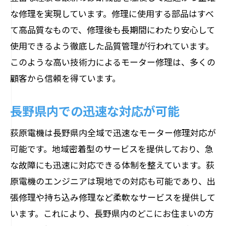
な修理を実現しています。修理に使用する部品はすべ
技術者の専門スキルと経験
て高品質なもので、修理後も長期間にわたり安心して
修理後のアフターサービスが充実
使用できるよう徹底した品質管理が行われています。
長野県での口コミと評判
このような高い技術力によるモーター修理は、多くの
家庭用から産業用まで長野県のモーター修理
顧客から信頼を得ています。
に対応する荻原電機
家庭用モーター修理の具体例
長野県内での迅速な対応が可能
産業用モーター修理の実績
荻原電機は長野県内全域で迅速なモーター修理対応が
多様なニーズに応える技術力
可能です。地域密着型のサービスを提供しており、急
お客様の相談に応じた柔軟な対応
な故障にも迅速に対応できる体制を整えています。荻
さまざまなモータータイプに対応可能
原電機のエンジニアは現地での対応も可能であり、出
張修理や持ち込み修理など柔軟なサービスを提供して
長野県内の事例紹介
います。これにより、長野県内のどこにお住まいの方
長野県内で迅速かつ確実なモーター修理を提