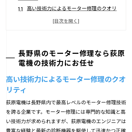
高い技術力によるモーター修理のクオリ
ティ
長野県内での迅速な対応が可能
荻原電機の修理工程とその特徴
モーター修理に必要な専門知識と設備
長野県のモーター修理なら荻原
長野県地域のニーズに応える柔軟なサー
電機の技術力にお任せ
ビス
高い技術力によるモーター修理のクオ
他社との違いは荻原電機の技術力
リティ
荻原電機のモーター修理が長野県で支持され
る理由
荻原電機は長野県内で最高レベルのモーター修理技術
地域密着型のサービス提供
を誇る企業です。モーター修理には専門的な知識と高
い技術力が求められますが、荻原電機のエンジニアは
お客様の信頼を得るための努力
豊富な経験と最新の診断機器を駆使して迅速かつ正確
過去の成功事例とその評価