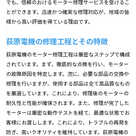
でも、信頼のおけるモーター修理サービスを受けるこ
供する荻原電機
とができます。迅速かつ確実な修理対応が、地域の皆
迅速な対応が可能な理由
様から高い評価を得ている理由です。
確実な修理を実現するためのプロセス
お客様のニーズを反映したサービス
荻原電機の修理工程とその特徴
緊急対応サービスのご紹介
荻原電機のモーター修理工程は厳密なステップで構成
長野県内どこでも対応可能な広範囲サー
されています。まず、徹底的な点検を行い、モーター
ビス
の故障原因を特定します。次に、必要な部品の交換や
修理後の保証とサポート体制
修理を行いますが、使用する部品は全て高品質なもの
長野県のモーター修理実績で信頼される荻原
を厳選しています。これにより、修理後のモーターの
電機の秘密
耐久性と性能が確保されます。また、修理が完了した
豊富な実績が示す技術力
モーターは厳密な動作テストを経て、最適な状態でお
お客様からの声とその評価
客様にお渡しします。これにより、トラブルの再発を
防ぎ、高いクオリティを維持しています。荻原電機の
長野県での具体的な修理事例