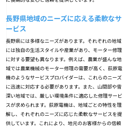
選ばれる理由
長野県地域のニーズに応える柔軟なサ
お客様からの高評価の理由
ービス
修理の質とサービスの高さ
長野県での口コミと評判の詳細
長野県には多様なニーズがあります。それぞれの地域
には独自の生活スタイルや産業があり、モーター修理
お客様満足度の高さを支えるポイント
に対する要望も異なります。例えば、農業が盛んな地
修理後のサポート体制の充実
域では農業機械のモーター修理の需要が高く、荻原電
荻原電機の修理に対する真摯な姿勢
機のようなサービスプロバイダーは、これらのニーズ
長野県でモーター修理を探すなら実績豊富な
に迅速に対応する必要があります。また、山間部や雪
荻原電機へ
深い地域では、厳しい環境条件に適応した修理サービ
長野県での修理実績の紹介
スが求められます。荻原電機は、地域ごとの特性を理
選ばれる理由とその証拠
解し、それぞれのニーズに応じた柔軟なサービスを提
お客様の声とその評価
供しています。これにより、地元のお客様からの信頼