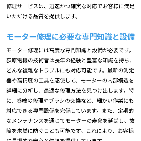
修理サービスは、迅速かつ確実な対応でお客様に満足
技術者の専門性とそのトレーニング
いただける品質を提供します。
最新の修理技術と設備
荻原電機が選ばれる理由
モーター修理に必要な専門知識と設備
地域密着の荻原電機が提供する長野県のモー
モーター修理には高度な専門知識と設備が必要です。
ター修理サービス
荻原電機の技術者は長年の経験と豊富な知識を持ち、
地域密着型の利点とは
どんな複雑なトラブルにも対応可能です。最新の測定
地元のお客様との信頼関係
器や高精度の工具を駆使して、モーターの内部構造を
長野県内の各エリアへの対応
詳細に分析し、最適な修理方法を見つけ出します。特
地域イベントや活動への参加
に、巻線の修理やブラシの交換など、細かい作業にも
地元ニーズに応じたカスタマイズサービ
対応できる専門設備を完備しています。また、定期的
ス
なメンテナンスを通じてモーターの寿命を延ばし、故
長野県を中心に広がるネットワーク
障を未然に防ぐことも可能です。これにより、お客様
に長期的な安心と信頼を提供しています。
高評価の荻原電機が長野県のモーター修理に