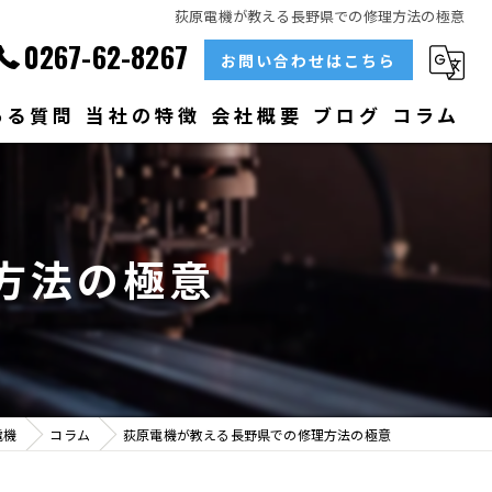
荻原電機が教える長野県での修理方法の極意
0267-62-8267
お問い合わせはこちら
ある質問
当社の特徴
会社概要
ブログ
コラム
部品
ベアリング
方法の極意
大型
メンテナンス
販売
電機
コラム
荻原電機が教える長野県での修理方法の極意