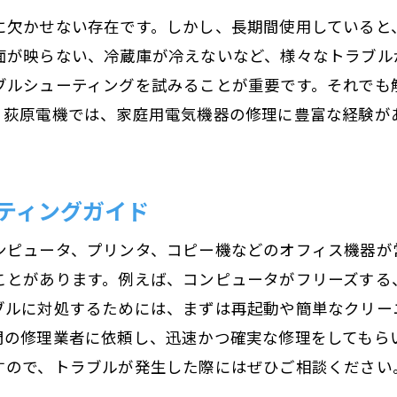
に欠かせない存在です。しかし、長期間使用していると
モーター故障の原因と診断方法
面が映らない、冷蔵庫が冷えないなど、様々なトラブル
モーターの分解と部品交換の手順
ブルシューティングを試みることが重要です。それでも
トラブルシューティングと修理ポイント
。荻原電機では、家庭用電気機器の修理に豊富な経験が
修理後の再組立てとテスト方法
モーター修理における安全対策
ティングガイド
ンピュータ、プリンタ、コピー機などのオフィス機器が
ことがあります。例えば、コンピュータがフリーズする
ブルに対処するためには、まずは再起動や簡単なクリー
門の修理業者に依頼し、迅速かつ確実な修理をしてもら
すので、トラブルが発生した際にはぜひご相談ください