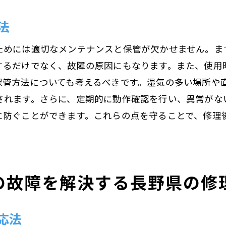
持続的な関係を構築するためのアフターケア
法
技術研修とスタッフ教育の重要性
ためには適切なメンテナンスと保管が欠かせません。ま
地域社会への貢献と信頼度向上策
するだけでなく、故障の原因にもなります。また、使用
環境に配慮した修理方法で持続可能な社会を目指す
保管方法についても考えるべきです。湿気の多い場所や
修理による廃棄物削減の効果
されます。さらに、定期的に動作確認を行い、異常がな
環境に優しい修理材料の選び方
に防ぐことができます。これらの点を守ることで、修理
持続可能な修理技術の導入
リサイクルパーツの活用方法
エコロジカルな修理プロセスの構築
の故障を解決する長野県の修
環境配慮型修理の実践例
荻原電機が伝授するモーター修理の具体的手順
応法
モーターの基本構造と動作原理