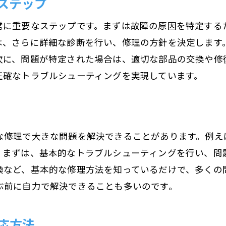
ステップ
地域に根ざした荻原電機の専門知識で修理を迅速解
地元で信頼される修理業者の選び方
常に重要なステップです。まずは故障の原因を特定する
荻原電機が提供する修理サービスの特徴
は、さらに詳細な診断を行い、修理の方針を決定します
次に、問題が特定された場合は、適切な部品の交換や修
迅速な修理対応が可能な理由
正確なトラブルシューティングを実現しています。
お客様の声：修理サービスの満足度
技術者の専門知識と経験の重要性
修理完了後のアフターサービス
家庭用電化製品の修理ポイントを長野県で学ぶ
な修理で大きな問題を解決できることがあります。例え
。まずは、基本的なトラブルシューティングを行い、問
冷蔵庫の故障と修理方法
換など、基本的な修理方法を知っているだけで、多くの
洗濯機のトラブルシューティング
ぶ前に自力で解決できることも多いのです。
テレビとオーディオ機器の修理のコツ
電子レンジの修理手順
応方法