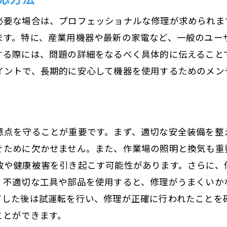
エアコンの故障対応
必要な場合は、プロフェッショナルな修理が求められま
家庭用電化製品のメンテナンス方法
ます。特に、産業用機器や最新の家電など、一般のユー
荻原電機の豊富な経験に基づく修理の手順
する際には、問題の詳細をなるべく具体的に伝えること
修理前の点検と診断の重要性
イントで、長期的に安心して機器を使用するためのメン
効率的な修理作業の手順
プロによる修理のステップバイステップガイド
よくある質問とその解決方法
意点を守ることが重要です。まず、適切な安全装備を整
修理作業中に注意すべき事項
ぐために欠かせません。また、作業場の照明と換気も重
修理後の確認と動作テスト
故や健康被害を引き起こす可能性があります。さらに、
長野県で信頼される修理業者になるための秘訣
。不適切な工具や部品を使用すると、修理がうまくいか
顧客満足度を高めるためのコミュニケーション
了した後は試運転を行い、修理が正確に行われたことを
長野県内での競合と差別化ポイント
ことができます。
修理業者としての信頼を築く方法