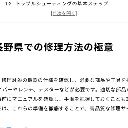
トラブルシューティングの基本ステップ
簡単な修理で大きな問題を解決
専門的な修理が必要な場合の対応方法
安全に修理を行うための注意点
長野県での修理方法の極意
修理後のメンテナンスと保管方法
家庭やオフィスでの故障を解決する長野県の修理方
家庭でよく起こる故障とその対応法
オフィス機器のトラブルシューティングガイド
。修理対象の機器の仕様を確認し、必要な部品や工具を
緊急時の一時的な修理方法
イバーやレンチ、テスターなどが必要です。適切な部品
プロに頼るべき修理の判断基準
事前にマニュアルを確認し、手順を把握しておくことも
では、これらの準備を徹底することで、高品質な修理サ
修理サービスの選び方と依頼方法
修理費用を抑えるためのコツ