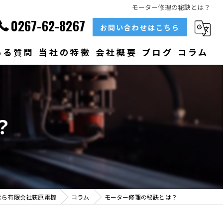
モーター修理の秘訣とは？
0267-62-8267
お問い合わせはこちら
ある質問
当社の特徴
会社概要
ブログ
コラム
部品
ベアリング
？
大型
メンテナンス
販売
なら有限会社荻原電機
コラム
モーター修理の秘訣とは？