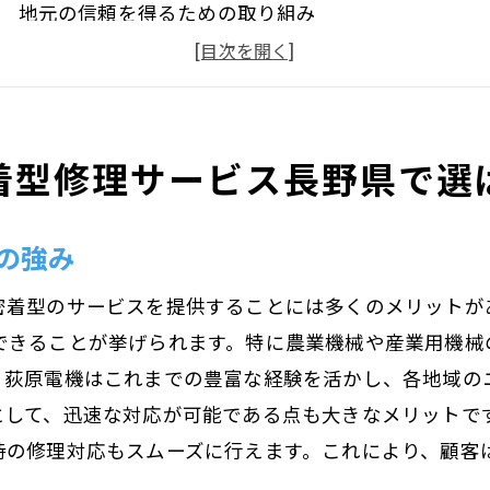
地元の信頼を得るための取り組み
長野県内各地での実績紹介
お客様の声：荻原電機のサービスに対する評価
地域特性に合わせたカスタマイズ対応
着型修理サービス長野県で選
長野県の地域社会への貢献
速かつ確実な対応荻原電機の長野県機械修理サービス
の強み
迅速な対応でお客様の時間を無駄にしない
確実な修理技術がもたらす安心感
密着型のサービスを提供することには多くのメリットが
修理スピードの秘密：徹底した現場管理
できることが挙げられます。特に農業機械や産業用機械
迅速な対応を可能にする設備と技術
。荻原電機はこれまでの豊富な経験を活かし、各地域の
として、迅速な対応が可能である点も大きなメリットで
実際の修理事例から見る迅速対応
時の修理対応もスムーズに行えます。これにより、顧客
業機械から産業用機械まで荻原電機の幅広い修理実績