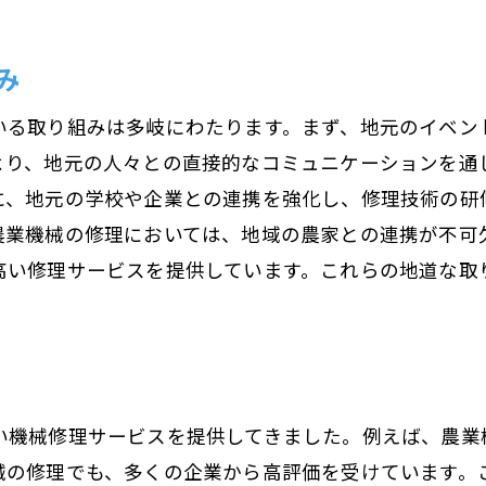
産業用機械修理の実績紹介
多種多様な機械に対応できる技術力
み
機械の種類別修理事例
いる取り組みは多岐にわたります。まず、地元のイベン
お客様のニーズに応じたカスタマイズ修理
より、地元の人々との直接的なコミュニケーションを通
他社にはない幅広い対応力
に、地元の学校や企業との連携を強化し、修理技術の研
域の特性に合わせた柔軟な対応荻原電機の修理サービ
農業機械の修理においては、地域の農家との連携が不可
地域特性を考慮したサービス提供
高い修理サービスを提供しています。これらの地道な取
都市部と山間部での修理対応の違い
地域の特性に合わせた技術力の向上
お客様とのコミュニケーションを重視
地域社会との連携強化
い機械修理サービスを提供してきました。例えば、農業
頼される技術力荻原電機が提供する長野県の機械修理
械の修理でも、多くの企業から高評価を受けています。