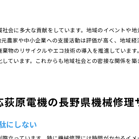
原電機の長野県全域対応機械修理サービスの詳細
長野県全域をカバーするサービス展開
域社会に多大な貢献をしています。地域のイベントや地
各地域での具体的なサービス内容
地元農家や中小企業への支援活動は評価が高く、地域経
出張修理サービスのメリット
廃棄物のリサイクルやエコ技術の導入を推進しています
遠隔地対応のための取り組み
化しています。これからも地域社会との密接な関係を築
全域対応がもたらす利便性
長野県内での実績と今後の展望
域密着で安心荻原電機の修理サービスが選ばれる理由
応荻原電機の長野県機械修理
地域のお客様との信頼関係
安心感を提供するための取り組み
駄にしない
地元での評判と口コミ
地域社会に根ざしたサービス提供
が際立っています。特に機械修理には時間がかかるイメ