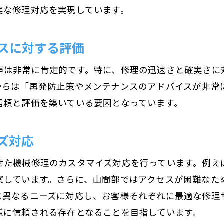
技術者の育成と研修制度
実な修理対応を実現しています。
最先端の修理技術を導入
定期的な技術力向上のための取り組み
スに対する評価
技術力がもたらす信頼感
声は非常に肯定的です。特に、修理の迅速さと確実さに
他社を圧倒する技術力
からは「再発防止策やメンテナンスのアドバイスが非常
多様な機械に対応できる高い技術
信頼と評価を築いている要因となっています。
元ニーズに応える荻原電機の修理サービスの強みとは
地元の声を反映したサービス改善
ズ対応
お客様満足度を上げるための工夫
せた機械修理のカスタマイズ対応を行っています。例え
地域特有のニーズに応じた対応
案しています。さらに、山間部ではアクセスが困難なた
修理前後のフォローアップ体制
に異なるニーズに対応し、お客様それぞれに最適な修理
地域社会への貢献活動
様に信頼される存在となることを目指しています。
長野県内でのリピート率の高さ