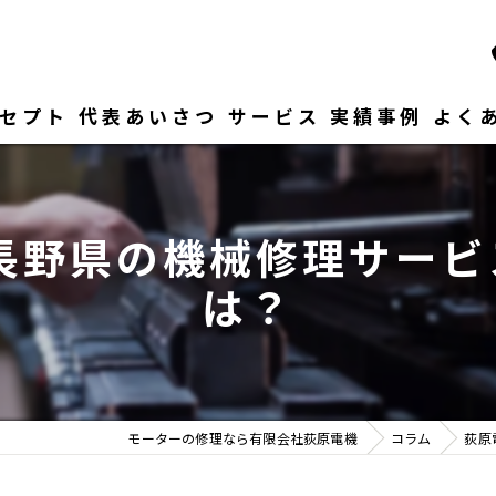
セプト
代表あいさつ
サービス
実績事例
よく
長野県の機械修理サービス
は？
モーターの修理なら有限会社荻原電機
コラム
荻原