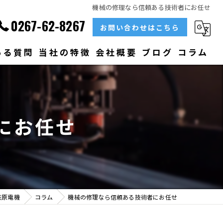
機械の修理なら信頼ある技術者にお任せ
0267-62-8267
お問い合わせはこちら
ある質問
当社の特徴
会社概要
ブログ
コラム
部品
ベアリング
にお任せ
大型
メンテナンス
販売
荻原電機
コラム
機械の修理なら信頼ある技術者にお任せ