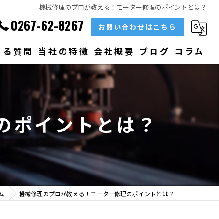
機械修理のプロが教える！モーター修理のポイントとは？
0267-62-8267
お問い合わせはこちら
ある質問
当社の特徴
会社概要
ブログ
コラム
部品
ベアリング
のポイントとは？
大型
メンテナンス
販売
ム
機械修理のプロが教える！モーター修理のポイントとは？