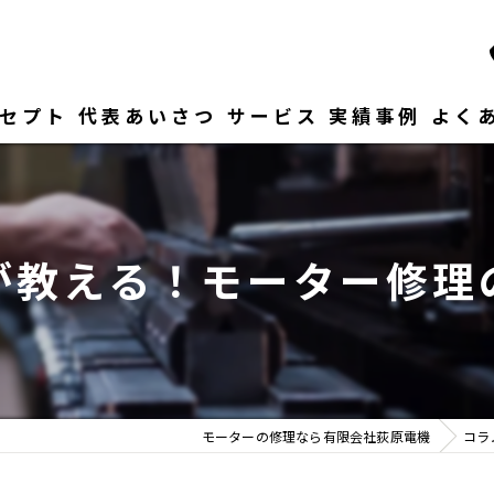
セプト
代表あいさつ
サービス
実績事例
よく
が教える！モーター修理
モーターの修理なら有限会社荻原電機
コラ