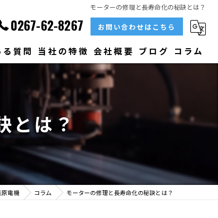
モーターの修理と長寿命化の秘訣とは？
0267-62-8267
お問い合わせはこちら
ある質問
当社の特徴
会社概要
ブログ
コラム
部品
ベアリング
訣とは？
大型
メンテナンス
販売
荻原電機
コラム
モーターの修理と長寿命化の秘訣とは？