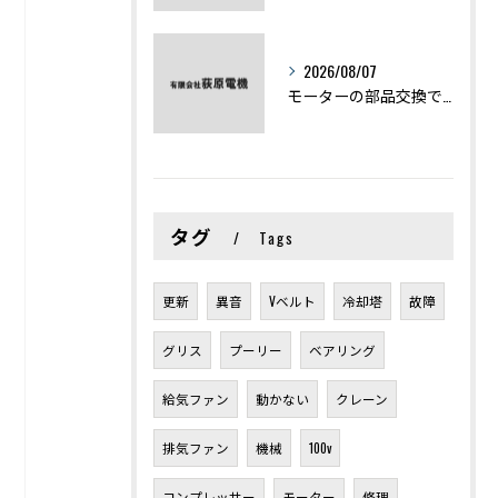
2026/08/07
モーターの部品交換で競艇予想力を高める基礎知識と実費負担のポイント
タグ
Tags
更新
異音
Vベルト
冷却塔
故障
グリス
プーリー
ベアリング
給気ファン
動かない
クレーン
排気ファン
機械
100v
コンプレッサー
モーター
修理