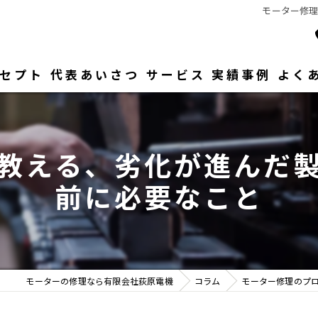
モーター修
セプト
代表あいさつ
サービス
実績事例
よく
教える、劣化が進んだ
前に必要なこと
モーターの修理なら有限会社荻原電機
コラム
モーター修理のプ