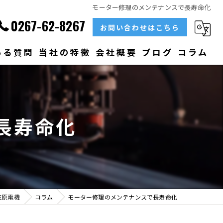
モーター修理のメンテナンスで長寿命化
0267-62-8267
お問い合わせはこちら
ある質問
当社の特徴
会社概要
ブログ
コラム
部品
ベアリング
長寿命化
大型
メンテナンス
販売
荻原電機
コラム
モーター修理のメンテナンスで長寿命化