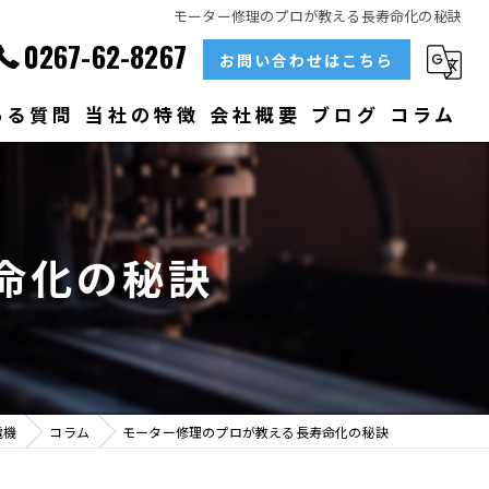
モーター修理のプロが教える長寿命化の秘訣
0267-62-8267
お問い合わせはこちら
ある質問
当社の特徴
会社概要
ブログ
コラム
部品
ベアリング
命化の秘訣
大型
メンテナンス
販売
電機
コラム
モーター修理のプロが教える長寿命化の秘訣