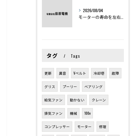
2026/08/04
モーターの寿命を左右する劣化症状と用途別の交換時期を徹底解説
タグ
Tags
更新
異音
Vベルト
冷却塔
故障
グリス
プーリー
ベアリング
給気ファン
動かない
クレーン
排気ファン
機械
100v
コンプレッサー
モーター
修理