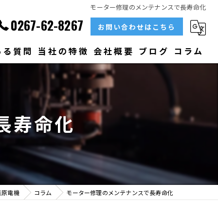
モーター修理のメンテナンスで長寿命化
0267-62-8267
お問い合わせはこちら
ある質問
当社の特徴
会社概要
ブログ
コラム
部品
ベアリング
長寿命化
大型
メンテナンス
販売
荻原電機
コラム
モーター修理のメンテナンスで長寿命化