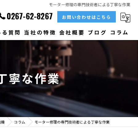
モーター修理の専門技術者による丁寧な作業
0267-62-8267
お問い合わせはこちら
ある質問
当社の特徴
会社概要
ブログ
コラム
部品
ベアリング
丁寧な作業
大型
メンテナンス
販売
電機
コラム
モーター修理の専門技術者による丁寧な作業