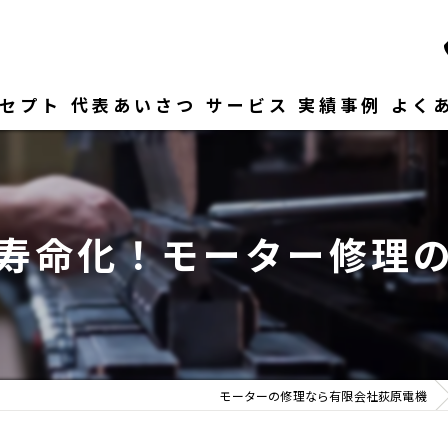
セプト
代表あいさつ
サービス
実績事例
よく
寿命化！モーター修理
モーターの修理なら有限会社荻原電機