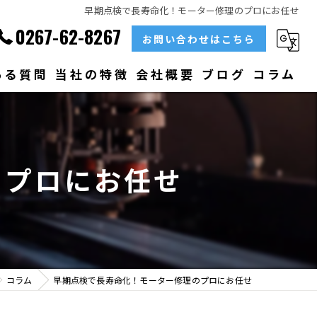
早期点検で長寿命化！モーター修理のプロにお任せ
0267-62-8267
お問い合わせはこちら
ある質問
当社の特徴
会社概要
ブログ
コラム
部品
ベアリング
のプロにお任せ
大型
メンテナンス
販売
コラム
早期点検で長寿命化！モーター修理のプロにお任せ